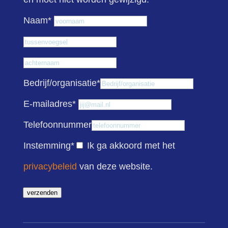
Voornaam
Naam
*
Tussenvoegsel
Achternaam
Bedrijf/organisatie
*
E-mailadres
*
Telefoonnummer
Instemming
*
Ik ga akkoord met het
privacybeleid
van deze website.
verzenden