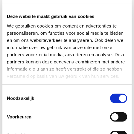
Deze website maakt gebruik van cookies
We gebruiken cookies om content en advertenties te
personaliseren, om functies voor social media te bieden
en om ons websiteverkeer te analyseren. Ook delen we
informatie over uw gebruik van onze site met onze
partners voor social media, adverteren en analyse. Deze
partners kunnen deze gegevens combineren met andere
informatie die u aan ze heeft verstrekt of die ze hebben
In Hollands Kroon zien Britt van Steen
verzameld op basis van uw gebruik van hun services.
en Chantal Klanke elke dag hoeveel
verschil het maakt wanneer
Toestemmingsselectie
schuldregelingen vlot tot stand komen.
Noodzakelijk
Sinds 2022 is de gemeente
aangesloten op het
Voorkeuren
Schuldenknooppunt. Daardoor verloopt
de afstemming met aangesloten