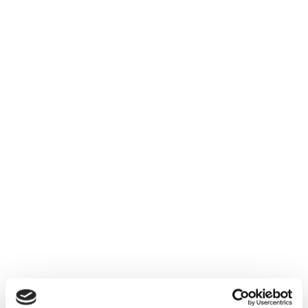
Gemeenten kunnen met proactieve
ondersteuning inwoners met
betalingsproblemen eerder in beeld
krijgen en sneller passende hulp
bieden. Tijdens de workshop
“Ontwikkelingen en samenhang in
dienstverlening BIDN voor lokale
belastingen” op de VNG
Belastingconferentie 2026…