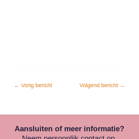
overzichtelijker en veiliger. Maar na een
periode van versnelde…
←
Vorig bericht
Volgend bericht
→
Aansluiten of meer informatie?
Neem persoonlijk contact op.