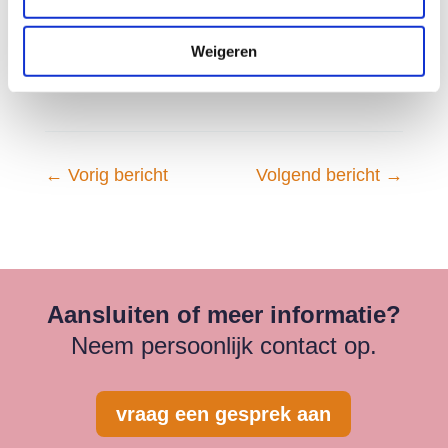
nieuwsbrief en onze
LinkedIn
pagina
informeren wij u over laatste ontwikkelingen.
Weigeren
Direct aansluiten
kan uiteraard ook.
←
Vorig bericht
Volgend bericht
→
Aansluiten of meer informatie?
Neem persoonlijk contact op.
vraag een gesprek aan