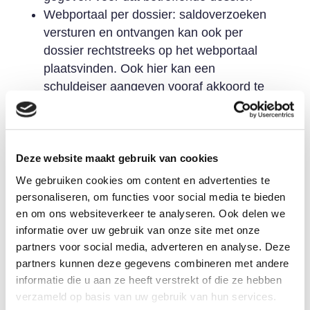
Webportaal per dossier: saldoverzoeken
versturen en ontvangen kan ook per
dossier rechtstreeks op het webportaal
plaatsvinden. Ook hier kan een
schuldeiser aangeven vooraf akkoord te
gaan of niet door het juiste bericht terug te
sturen.
Collectief Schuldregelen &
Deze website maakt gebruik van cookies
Schuldenknooppunt: optimale
We gebruiken cookies om content en advertenties te
procesversnelling is in het voordeel
personaliseren, om functies voor social media te bieden
van mensen met schulden
en om ons websiteverkeer te analyseren. Ook delen we
Door gebruik te maken van zowel Collectief
informatie over uw gebruik van onze site met onze
Schuldregelen als het Schuldenknooppunt
partners voor social media, adverteren en analyse. Deze
wordt extra versnelling van het
partners kunnen deze gegevens combineren met andere
informatie die u aan ze heeft verstrekt of die ze hebben
schuldregelproces gerealiseerd. Collectief
verzameld op basis van uw gebruik van hun services.
Schuldregelen door een processtap over te