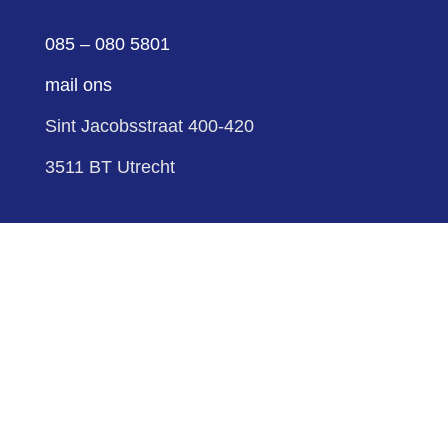
085 – 080 5801
mail ons
Sint Jacobsstraat 400-420
3511 BT Utrecht
volg ons
Volgen
Volgen
sitemap
cookies
privacy
Schuldenknooppunt ©