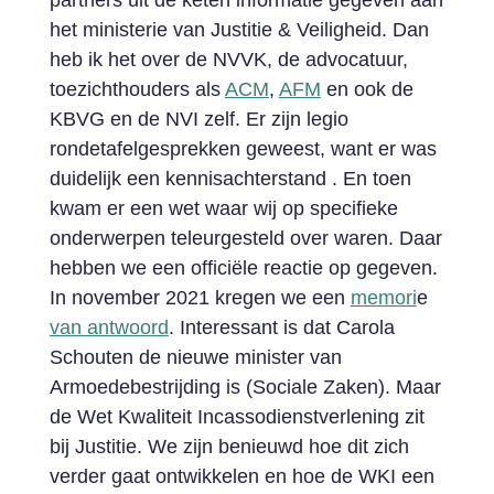
partners uit de keten informatie gegeven aan
het ministerie van Justitie & Veiligheid. Dan
heb ik het over de NVVK, de advocatuur,
toezichthouders als
ACM
,
AFM
en ook de
KBVG en de NVI zelf. Er zijn legio
rondetafelgesprekken geweest, want er was
duidelijk een kennisachterstand . En toen
kwam er een wet waar wij op specifieke
onderwerpen teleurgesteld over waren. Daar
hebben we een officiële reactie op gegeven.
In november 2021 kregen we een
memori
e
van antwoord
. Interessant is dat Carola
Schouten de nieuwe minister van
Armoedebestrijding is (Sociale Zaken). Maar
de Wet Kwaliteit Incassodienstverlening zit
bij Justitie. We zijn benieuwd hoe dit zich
verder gaat ontwikkelen en hoe de WKI een