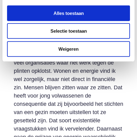
en aantal gerechtelijke procedures zijn
tijdens de coronacrisis naar beneden
Alles toestaan
gegaan. Veel mensen hebben juist minder
kunnen uitgeven. Dus het geldt
Selectie toestaan
waarschijnlijk voor een beperkte groep. Ik
maak me zeker zorgen over ondernemers in
Weigeren
de retail, horeca en zzp’ers. Maar er zijn ook
veel organisaties waar het werk tegen de
plinten opklotst. Wonen en energie vind ik
wel zorgelijk, maar niet direct in financiële
zin. Mensen blijven zitten waar ze zitten. Dat
heeft voor jong volwassenen de
consequentie dat zij bijvoorbeeld het stichten
van een gezin moeten uitstellen tot ze
gesetteld zijn. Dat soort existentiële
vraagstukken vind ik vervelender. Daarnaast