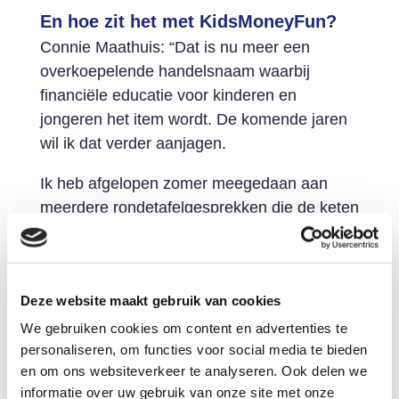
En hoe zit het met KidsMoneyFun?
Connie Maathuis: “Dat is nu meer een
overkoepelende handelsnaam waarbij
financiële educatie voor kinderen en
jongeren het item wordt. De komende jaren
wil ik dat verder aanjagen.
Ik heb afgelopen zomer meegedaan aan
meerdere rondetafelgesprekken die de keten
aanging. Daarbij heb ik steeds opnieuw het
belang van financiële educatie op de kaart
gezet, ook bij het ministerie. Mooi is dat in
Deze website maakt gebruik van cookies
de bloemlezing die Sander Dekker daarna
met de Tweede Kamer deelde, naar voren
We gebruiken cookies om content en advertenties te
personaliseren, om functies voor social media te bieden
kwam dat financiële educatie geborgd moet
en om ons websiteverkeer te analyseren. Ook delen we
worden. En dat ze eisen dat dat in het
informatie over uw gebruik van onze site met onze