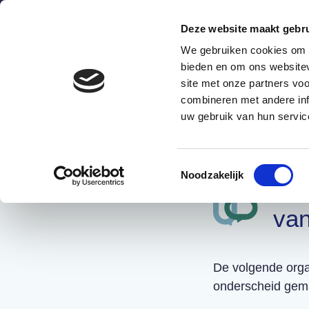
Deze website maakt gebru
We gebruiken cookies om c
bieden en om ons websitev
site met onze partners vo
combineren met andere inf
Wat is het?
Hoe werkt he
uw gebruik van hun servic
Toestemmingsselectie
Noodzakelijk
Hu
van
De volgende org
onderscheid gema