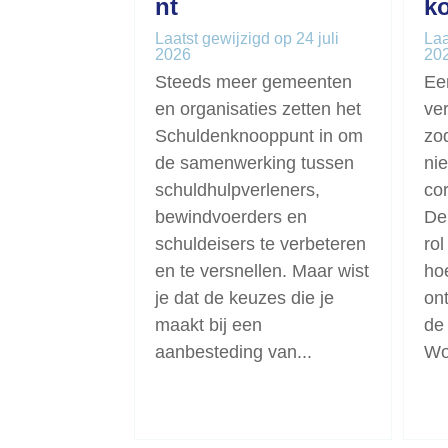
nt
k
Laatst gewijzigd op 24 juli
Laa
2026
20
Steeds meer gemeenten
Ee
en organisaties zetten het
ve
Schuldenknooppunt in om
zo
de samenwerking tussen
nie
schuldhulpverleners,
cor
bewindvoerders en
De
schuldeisers te verbeteren
rol
en te versnellen. Maar wist
ho
je dat de keuzes die je
on
maakt bij een
de
aanbesteding van...
Wo