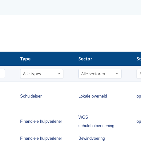
Type
Sector
S
Schuldeiser
Lokale overheid
op
WGS
Financiële hulpverlener
op
schuldhulpverlening
Financiële hulpverlener
Bewindvoering