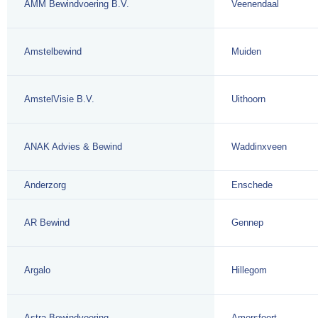
AMM Bewindvoering B.V.
Veenendaal
Amstelbewind
Muiden
AmstelVisie B.V.
Uithoorn
ANAK Advies & Bewind
Waddinxveen
Anderzorg
Enschede
AR Bewind
Gennep
Argalo
Hillegom
Astra Bewindvoering
Amersfoort