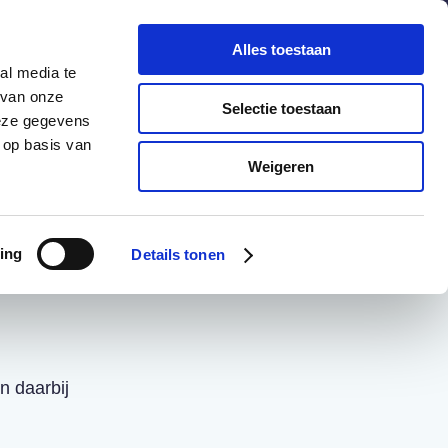
chuldenknooppunt.nl
Contact
Nieuwsbrief
Alles toestaan
al media te
helpdesk
en
webportaal
 van onze
Selectie toestaan
deze gegevens
 op basis van
Informatie
Actueel
Weigeren
ing
Details tonen
 daarbij