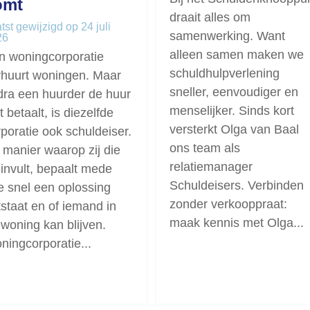
omt
draait alles om
tst gewijzigd op 24 juli
samenwerking. Want
26
alleen samen maken we
n woningcorporatie
schuldhulpverlening
rhuurt woningen. Maar
sneller, eenvoudiger en
dra een huurder de huur
menselijker. Sinds kort
t betaalt, is diezelfde
versterkt Olga van Baal
poratie ook schuldeiser.
ons team als
 manier waarop zij die
relatiemanager
 invult, bepaalt mede
Schuldeisers. Verbinden
e snel een oplossing
zonder verkooppraat:
tstaat en of iemand in
maak kennis met Olga...
 woning kan blijven.
ningcorporatie...