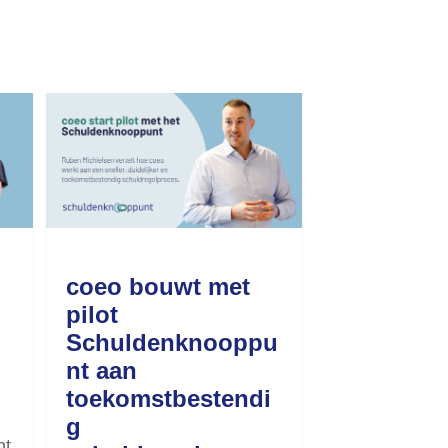
coeo bouwt met
pilot
Schuldenknooppu
nt aan
toekomstbestendi
g
nt