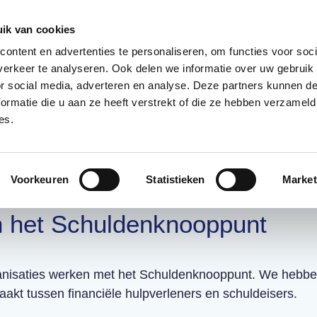
085 – 080 5801
info@s
ik van cookies
ontent en advertenties te personaliseren, om functies voor soci
aanmeld
erkeer te analyseren. Ook delen we informatie over uw gebruik
or social media, adverteren en analyse. Deze partners kunnen 
ormatie die u aan ze heeft verstrekt of die ze hebben verzameld
t?
Deelnemers
Over ons
es.
Voorkeuren
Statistieken
Market
idige deelnemers
 het Schuldenknooppunt
anisaties werken met
het Schuldenknooppunt. We hebben
akt tussen financiële hulpverleners en schuldeisers.