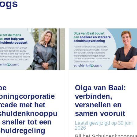
logs
oe
Olga van Baal:
oningcorporatie
verbinden,
rcade met het
versnellen en
chuldenknooppu
samen vooruit
 sneller tot een
Laatst gewijzigd op 30 juni
2026
chuldregeling
Bij het Schuldenknooppu