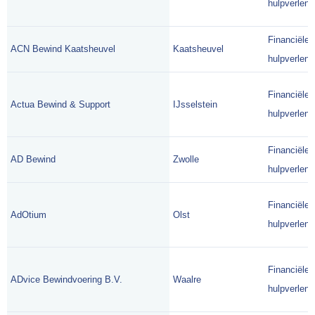
hulpverlene
Financiële
ACN Bewind Kaatsheuvel
Kaatsheuvel
hulpverlene
Financiële
Actua Bewind & Support
IJsselstein
hulpverlene
Financiële
AD Bewind
Zwolle
hulpverlene
Financiële
AdOtium
Olst
hulpverlene
Financiële
ADvice Bewindvoering B.V.
Waalre
hulpverlene