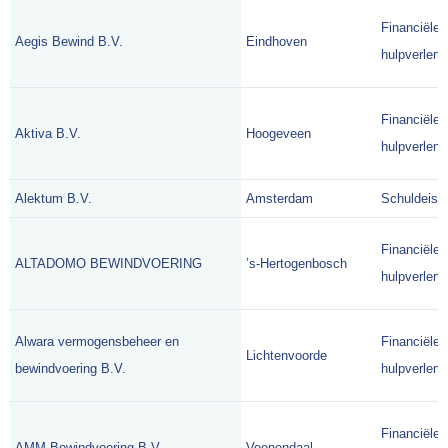
Financiële
Aegis Bewind B.V.
Eindhoven
hulpverlene
Financiële
Aktiva B.V.
Hoogeveen
hulpverlene
Alektum B.V.
Amsterdam
Schuldeise
Financiële
ALTADOMO BEWINDVOERING
’s-Hertogenbosch
hulpverlene
Alwara vermogensbeheer en
Financiële
Lichtenvoorde
bewindvoering B.V.
hulpverlene
Financiële
AMM Bewindvoering B.V.
Veenendaal