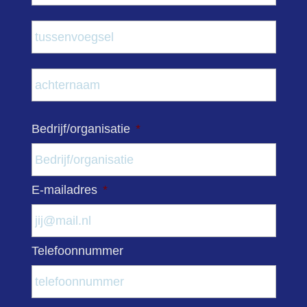
Tuss
Acht
Bedrijf/organisatie
*
E-mailadres
*
Telefoonnummer