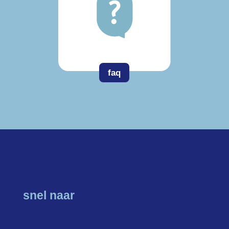
faq
snel naar