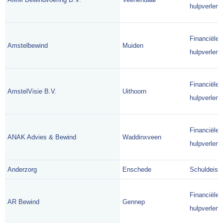
hulpverlene
Financiële
Amstelbewind
Muiden
hulpverlene
Financiële
AmstelVisie B.V.
Uithoorn
hulpverlene
Financiële
ANAK Advies & Bewind
Waddinxveen
hulpverlene
Anderzorg
Enschede
Schuldeise
Financiële
AR Bewind
Gennep
hulpverlene