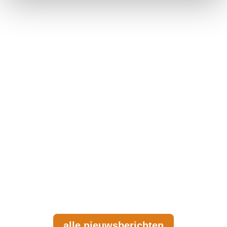
coeo is in januari 2026 gestart met een
pilot met het Schuldenknooppunt. Voor
de credit management organisatie is dit
een logische stap binnen een bredere
strategie gericht op schaalbare
processen, datagedreven werken en
een mensgerichte benadering van
incasso. Het...
alle nieuwsberichten