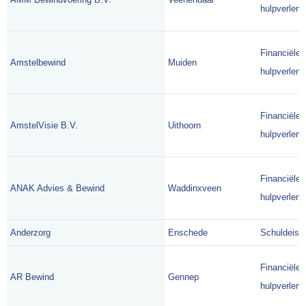
hulpverlene
Financiële
Amstelbewind
Muiden
hulpverlene
Financiële
AmstelVisie B.V.
Uithoorn
hulpverlene
Financiële
ANAK Advies & Bewind
Waddinxveen
hulpverlene
Anderzorg
Enschede
Schuldeise
Financiële
AR Bewind
Gennep
hulpverlene