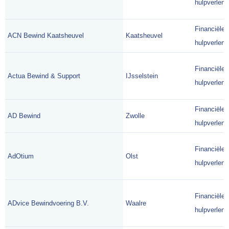
hulpverlene
Financiële
ACN Bewind Kaatsheuvel
Kaatsheuvel
hulpverlene
Financiële
Actua Bewind & Support
IJsselstein
hulpverlene
Financiële
AD Bewind
Zwolle
hulpverlene
Financiële
AdOtium
Olst
hulpverlene
Financiële
ADvice Bewindvoering B.V.
Waalre
hulpverlene