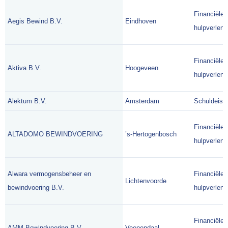
Financiële
Aegis Bewind B.V.
Eindhoven
hulpverlene
Financiële
Aktiva B.V.
Hoogeveen
hulpverlene
Alektum B.V.
Amsterdam
Schuldeise
Financiële
ALTADOMO BEWINDVOERING
’s-Hertogenbosch
hulpverlene
Alwara vermogensbeheer en
Financiële
Lichtenvoorde
bewindvoering B.V.
hulpverlene
Financiële
AMM Bewindvoering B.V.
Veenendaal