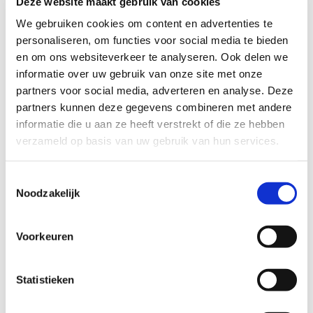
Deze website maakt gebruik van cookies
We gebruiken cookies om content en advertenties te
personaliseren, om functies voor social media te bieden
en om ons websiteverkeer te analyseren. Ook delen we
informatie over uw gebruik van onze site met onze
partners voor social media, adverteren en analyse. Deze
partners kunnen deze gegevens combineren met andere
informatie die u aan ze heeft verstrekt of die ze hebben
verzameld op basis van uw gebruik van hun services.
Toestemmingsselectie
Noodzakelijk
Bij het Schuldenknooppunt draait alles
om samenwerking. Want alleen samen
Voorkeuren
maken we schuldhulpverlening sneller,
eenvoudiger en menselijker. Sinds kort
Statistieken
versterkt Olga van Baal ons team als
relatiemanager Schuldeisers.