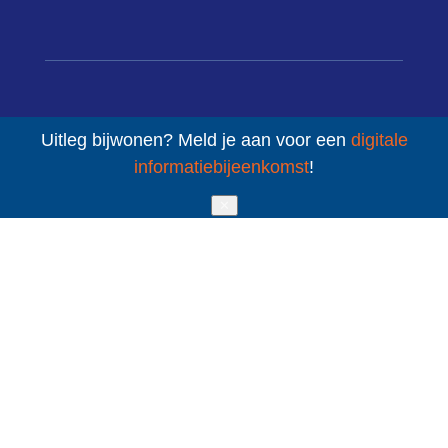
Uitleg bijwonen? Meld je aan voor een
digitale
informatiebijeenkomst
!
contact
✕
085 – 080 5801
mail ons
Sint Jacobsstraat 400-420
3511 BT Utrecht