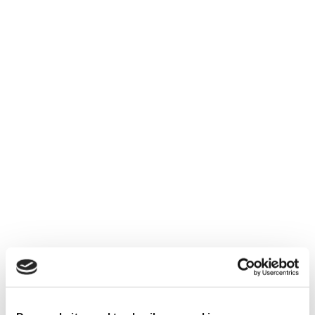
Een woningcorporatie verhuurt
woningen. Maar zodra een huurder de
huur niet betaalt, is diezelfde corporatie
ook schuldeiser. De manier waarop zij
die rol invult, bepaalt mede hoe snel
een oplossing ontstaat en of iemand in
de woning kan blijven.
Woningcorporatie...