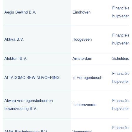
Financiële
Aegis Bewind B.V.
Eindhoven
hulpverlene
Financiële
Aktiva B.V.
Hoogeveen
hulpverlene
Alektum B.V.
Amsterdam
Schuldeise
Financiële
ALTADOMO BEWINDVOERING
’s-Hertogenbosch
hulpverlene
Alwara vermogensbeheer en
Financiële
Lichtenvoorde
bewindvoering B.V.
hulpverlene
Financiële
AMM Bewindvoering B.V.
Veenendaal