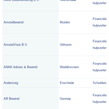
hulpverlene
Financiële
Amstelbewind
Muiden
hulpverlene
Financiële
AmstelVisie B.V.
Uithoorn
hulpverlene
Financiële
ANAK Advies & Bewind
Waddinxveen
hulpverlene
Anderzorg
Enschede
Schuldeise
Financiële
AR Bewind
Gennep
hulpverlene