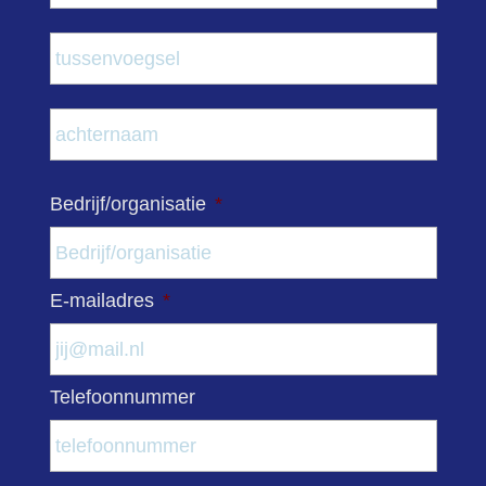
Tuss
Acht
Bedrijf/organisatie
*
E-mailadres
*
Telefoonnummer