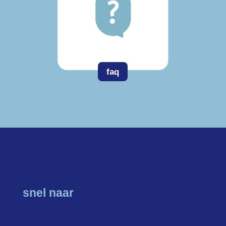
faq
snel naar