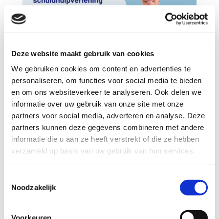
Deze website maakt gebruik van cookies
We gebruiken cookies om content en advertenties te
personaliseren, om functies voor social media te bieden
en om ons websiteverkeer te analyseren. Ook delen we
Olga van Baal: verbinden,
informatie over uw gebruik van onze site met onze
versnellen en samen
partners voor social media, adverteren en analyse. Deze
vooruit
partners kunnen deze gegevens combineren met andere
Laatst gewijzigd op 30 juni 2026
informatie die u aan ze heeft verstrekt of die ze hebben
Bij het Schuldenknooppunt draait alles
verzameld op basis van uw gebruik van hun services.
om samenwerking. Want alleen samen
maken we schuldhulpverlening sneller,
Toestemmingsselectie
Noodzakelijk
eenvoudiger en menselijker. Sinds kort
versterkt Olga van Baal ons team als
relatiemanager Schuldeisers.
Voorkeuren