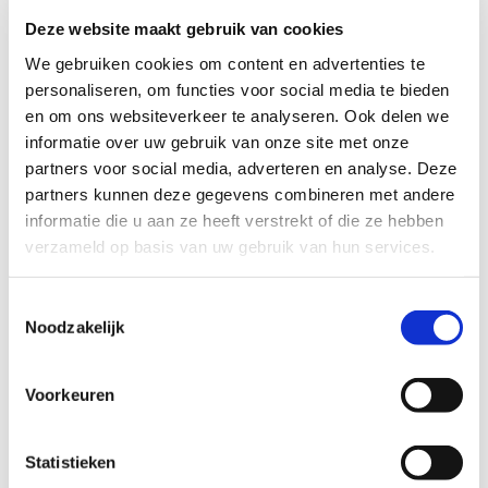
Deze website maakt gebruik van cookies
We gebruiken cookies om content en advertenties te
Olga van Baal: verbinden,
personaliseren, om functies voor social media te bieden
en om ons websiteverkeer te analyseren. Ook delen we
versnellen en samen vooruit
informatie over uw gebruik van onze site met onze
Laatst gewijzigd op 30 juni 2026
partners voor social media, adverteren en analyse. Deze
Bij het Schuldenknooppunt draait alles
partners kunnen deze gegevens combineren met andere
om samenwerking. Want alleen samen
informatie die u aan ze heeft verstrekt of die ze hebben
maken we schuldhulpverlening sneller,
verzameld op basis van uw gebruik van hun services.
eenvoudiger en menselijker. Sinds kort
versterkt Olga van Baal ons team als
Toestemmingsselectie
Noodzakelijk
relatiemanager Schuldeisers.
Verbinden zonder verkooppraat: maak
kennis met Olga...
Voorkeuren
Statistieken