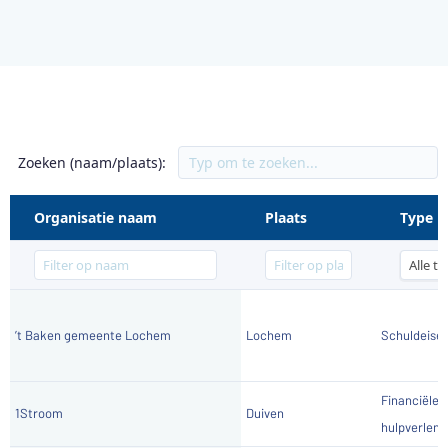
Zoeken (naam/plaats):
Organisatie naam
Plaats
Type
’t Baken gemeente Lochem
Lochem
Schuldeiser
Financiële
1Stroom
Duiven
hulpverlene