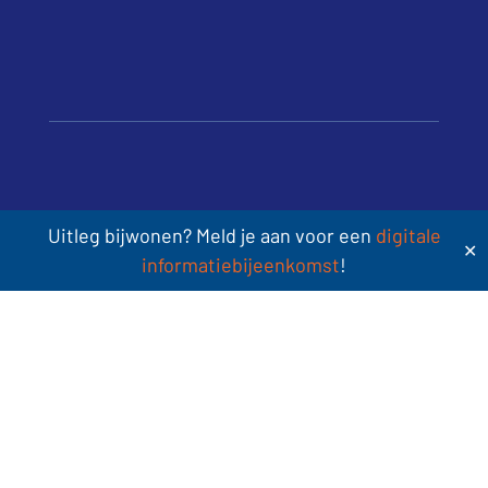
Uitleg bijwonen? Meld je aan voor een
digitale
contact
✕
informatiebijeenkomst
!
085 – 080 5801
mail ons
Sint Jacobsstraat 400-420
3511 BT Utrecht