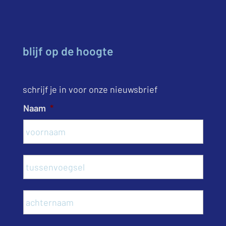
blijf op de hoogte
schrijf je in voor onze nieuwsbrief
Naam
*
Voor
Tusse
Acht