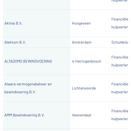
Financiële
Aktiva B.V.
Hoogeveen
hulpverlene
Alektum B.V.
Amsterdam
Schuldeiser
Financiële
ALTADOMO BEWINDVOERING
’s-Hertogenbosch
hulpverlene
Alwara vermogensbeheer en
Financiële
Lichtenvoorde
bewindvoering B.V.
hulpverlene
Financiële
AMM Bewindvoering B.V.
Veenendaal
hulpverlene