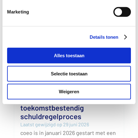
Marketing
Details tonen
Alles toestaan
Selectie toestaan
coeo bouwt met pilot
Weigeren
Schuldenknooppunt aan
toekomstbestendig
schuldregelproces
Laatst gewijzigd op 29 juni 2026
coeo is in januari 2026 gestart met een