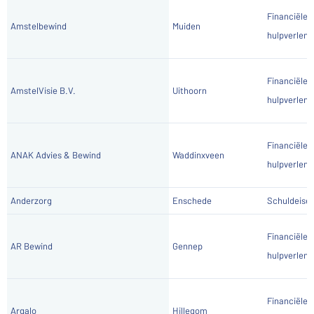
Financiële
Amstelbewind
Muiden
hulpverlene
Financiële
AmstelVisie B.V.
Uithoorn
hulpverlene
Financiële
ANAK Advies & Bewind
Waddinxveen
hulpverlene
Anderzorg
Enschede
Schuldeiser
Financiële
AR Bewind
Gennep
hulpverlene
Financiële
Argalo
Hillegom