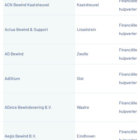
Financiële
ACN Bewind Kaatsheuvel
Kaatsheuvel
hulpverlene
Financiële
Actua Bewind & Support
IJsselstein
hulpverlene
Financiële
AD Bewind
Zwolle
hulpverlene
Financiële
AdOtium
Olst
hulpverlene
Financiële
ADvice Bewindvoering B.V.
Waalre
hulpverlene
Financiële
Aegis Bewind B.V.
Eindhoven
hulpverlene