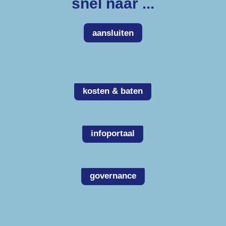
snel naar ...
aansluiten
kosten & baten
infoportaal
governance