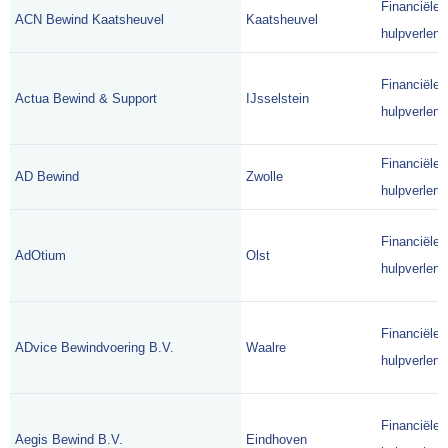
Financiële
ACN Bewind Kaatsheuvel
Kaatsheuvel
hulpverlene
Financiële
Actua Bewind & Support
IJsselstein
hulpverlene
Financiële
AD Bewind
Zwolle
hulpverlene
Financiële
AdOtium
Olst
hulpverlene
Financiële
ADvice Bewindvoering B.V.
Waalre
hulpverlene
Financiële
Aegis Bewind B.V.
Eindhoven