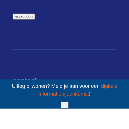
verzenden
contact
Uitleg bijwonen? Meld je aan voor een
digitale
informatiebijeenkomst
!
085 – 080 5801
✕
mail ons
Sint Jacobsstraat 400-420