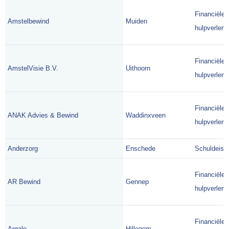
Financiële
Amstelbewind
Muiden
hulpverlene
Financiële
AmstelVisie B.V.
Uithoorn
hulpverlene
Financiële
ANAK Advies & Bewind
Waddinxveen
hulpverlene
Anderzorg
Enschede
Schuldeise
Financiële
AR Bewind
Gennep
hulpverlene
Financiële
Argalo
Hillegom