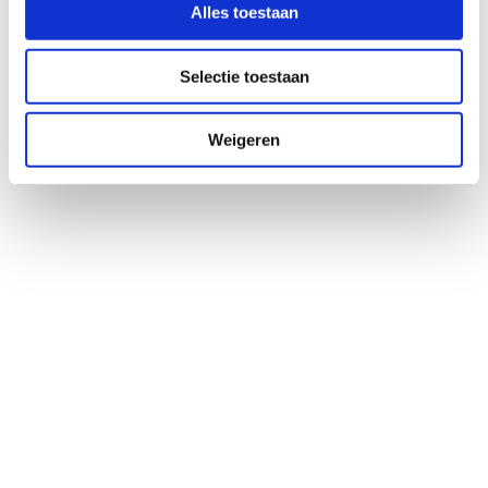
Alles toestaan
Selectie toestaan
Weigeren
Bij het Schuldenknooppunt draait alles
om samenwerking. Want alleen samen
maken we schuldhulpverlening sneller,
eenvoudiger en menselijker. Sinds kort
versterkt Olga van Baal ons team als
relatiemanager Schuldeisers.
Verbinden zonder verkooppraat: maak
kennis met Olga...