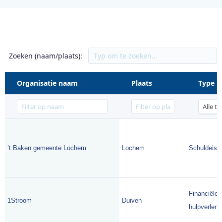
Zoeken (naam/plaats):
Organisatie naam
Plaats
Type
’t Baken gemeente Lochem
Lochem
Schuldeise
Financiële
1Stroom
Duiven
hulpverlene