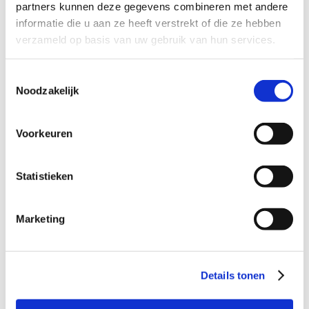
partners kunnen deze gegevens combineren met andere
Een woningcorporatie verhuurt
informatie die u aan ze heeft verstrekt of die ze hebben
woningen. Maar zodra een huurder de
verzameld op basis van uw gebruik van hun services.
huur niet betaalt, is diezelfde corporatie
ook schuldeiser. De manier waarop zij
Toestemmingsselectie
die rol invult, bepaalt mede hoe snel
Noodzakelijk
een oplossing ontstaat en of iemand in
de woning kan blijven.
Voorkeuren
Woningcorporatie...
Statistieken
Marketing
Details tonen