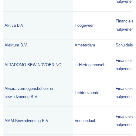
hulpverlene
Financiële
Aktiva B.V.
Hoogeveen
hulpverlene
Alektum B.V.
Amsterdam
Schuldeise
Financiële
ALTADOMO BEWINDVOERING
’s-Hertogenbosch
hulpverlene
Alwara vermogensbeheer en
Financiële
Lichtenvoorde
bewindvoering B.V.
hulpverlene
Financiële
AMM Bewindvoering B.V.
Veenendaal
hulpverlene