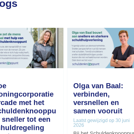
logs
oe
Olga van Baal:
oningcorporatie
verbinden,
rcade met het
versnellen en
chuldenknooppu
samen vooruit
 sneller tot een
Laatst gewijzigd op 30 juni
2026
chuldregeling
Bij het Schuldenknooppu