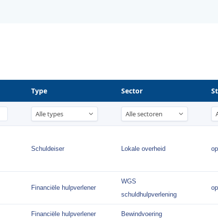
Type
Sector
S
Schuldeiser
Lokale overheid
op
WGS
Financiële hulpverlener
op
schuldhulpverlening
Financiële hulpverlener
Bewindvoering