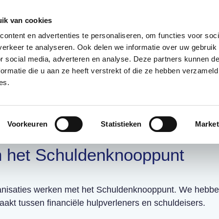
085 – 080 5801
info@s
ik van cookies
ontent en advertenties te personaliseren, om functies voor soci
aanmeld
erkeer te analyseren. Ook delen we informatie over uw gebruik
or social media, adverteren en analyse. Deze partners kunnen 
ormatie die u aan ze heeft verstrekt of die ze hebben verzameld
t?
Deelnemers
Over ons
es.
Voorkeuren
Statistieken
Market
idige deelnemers
 het Schuldenknooppunt
anisaties werken met
het Schuldenknooppunt. We hebben
akt tussen financiële hulpverleners en schuldeisers.