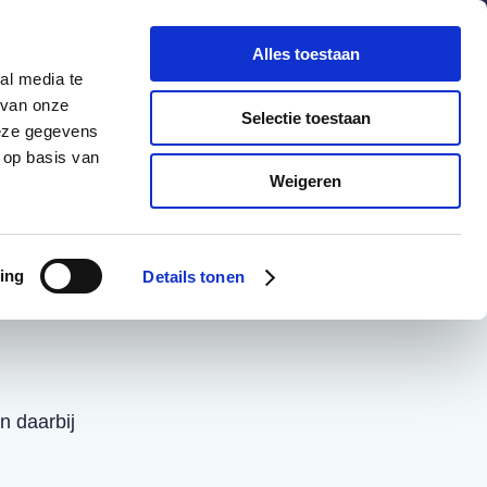
chuldenknooppunt.nl
Contact
Nieuwsbrief
Alles toestaan
al media te
helpdesk
en
webportaal
 van onze
Selectie toestaan
deze gegevens
 op basis van
Informatie
Actueel
Weigeren
ing
Details tonen
 daarbij