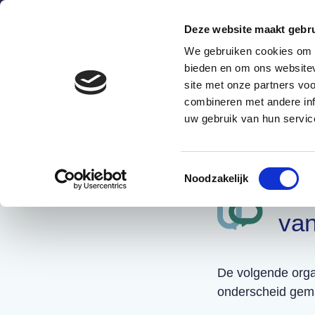
Deze website maakt gebru
We gebruiken cookies om c
bieden en om ons websitev
site met onze partners vo
combineren met andere inf
Wat is het?
Hoe werkt he
uw gebruik van hun servic
Toestemmingsselectie
Noodzakelijk
Hu
van
De volgende org
onderscheid gema