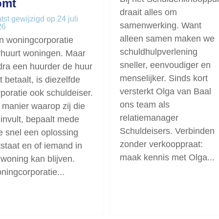
omt
draait alles om
tst gewijzigd op 24 juli
samenwerking. Want
26
alleen samen maken we
n woningcorporatie
schuldhulpverlening
rhuurt woningen. Maar
sneller, eenvoudiger en
dra een huurder de huur
menselijker. Sinds kort
t betaalt, is diezelfde
versterkt Olga van Baal
poratie ook schuldeiser.
ons team als
 manier waarop zij die
relatiemanager
 invult, bepaalt mede
Schuldeisers. Verbinden
e snel een oplossing
zonder verkooppraat:
tstaat en of iemand in
maak kennis met Olga...
 woning kan blijven.
ningcorporatie...