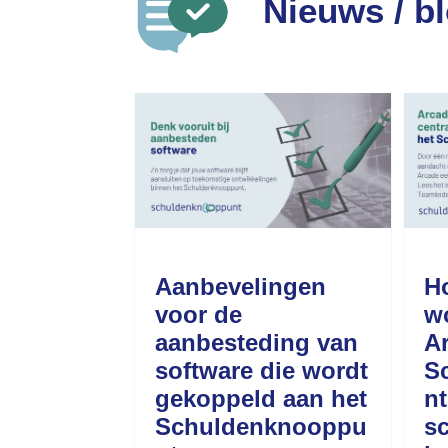
Nieuws / b
Aanbevelingen
H
voor de
w
aanbesteding van
A
software die wordt
S
gekoppeld aan het
nt
Schuldenknooppu
s