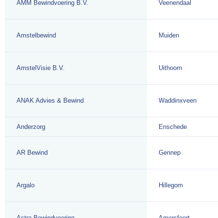
AMM Bewindvoering B.V.
Veenendaal
Amstelbewind
Muiden
AmstelVisie B.V.
Uithoorn
ANAK Advies & Bewind
Waddinxveen
Anderzorg
Enschede
AR Bewind
Gennep
Argalo
Hillegom
Astra Bewindvoering
Amersfoort