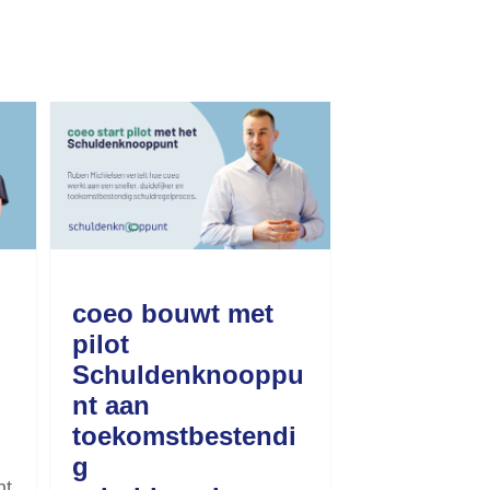
coeo bouwt met
pilot
Schuldenknooppu
nt aan
toekomstbestendi
g
nt