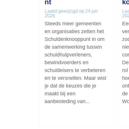
nt
k
Laatst gewijzigd op 24 juli
Laa
2026
20
Steeds meer gemeenten
Ee
en organisaties zetten het
ve
Schuldenknooppunt in om
zo
de samenwerking tussen
nie
schuldhulpverleners,
cor
bewindvoerders en
De
schuldeisers te verbeteren
rol
en te versnellen. Maar wist
ho
je dat de keuzes die je
on
maakt bij een
de
aanbesteding van...
Wo