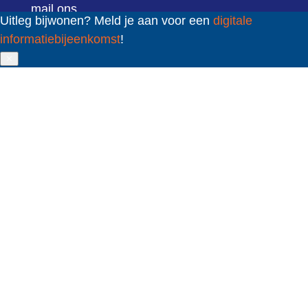
mail ons
Uitleg bijwonen? Meld je aan voor een
digitale
Sint Jacobsstraat 400-420
informatiebijeenkomst
!
✕
3511 BT Utrecht
volg ons
LinkedIn
YouTube
sitemap
cookies
privacy
Schuldenknooppunt © 2020