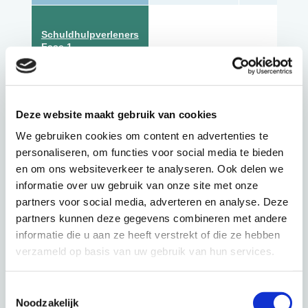
Schuldhulpverleners
Fase 1
Wgs
Deze website maakt gebruik van cookies
Schuldhulpverleners
Fase 2
We gebruiken cookies om content en advertenties te
Wgs
personaliseren, om functies voor social media te bieden
en om ons websiteverkeer te analyseren. Ook delen we
informatie over uw gebruik van onze site met onze
Overige (private)
partners voor social media, adverteren en analyse. Deze
schuldhulpverleners
partners kunnen deze gegevens combineren met andere
informatie die u aan ze heeft verstrekt of die ze hebben
Meldingen
verzameld op basis van uw gebruik van hun services.
Bewindvoerders
bewindvoering**
Toestemmingsselectie
Vroegsignaler
Noodzakelijk