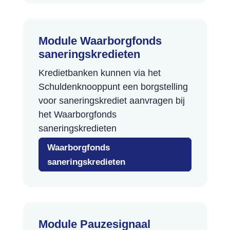
Module Waarborg­fonds
sanerings­kredieten
Kredietbanken kunnen via het
Schuldenknooppunt een borgstelling
voor saneringskrediet aanvragen bij
het Waarborgfonds
saneringskredieten
Waarborgfonds
Waarborgfonds
Waarborgfonds
saneringskredieten
saneringskredieten
saneringskredieten
Module Pauzesignaal