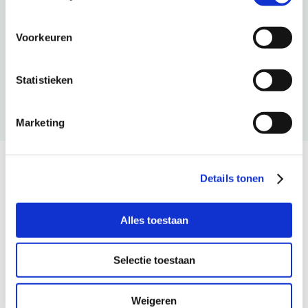
Verwerkers
[XXLLNC, BK
Voorkeuren
* Toestemmingsverklaring klant verplicht
Statistieken
** Beschikking bewind verplicht
Marketing
Details tonen
Nieuwe deelnemer of extra
Alles toestaan
modules?
Selectie toestaan
Meld je aan als nieuwe deelnemer voor het
Schuldenknooppunt.
Weigeren