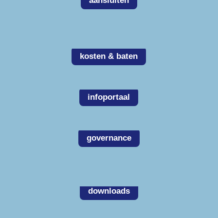
aansluiten
kosten & baten
infoportaal
governance
downloads