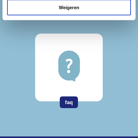
Weigeren
downloads
faq