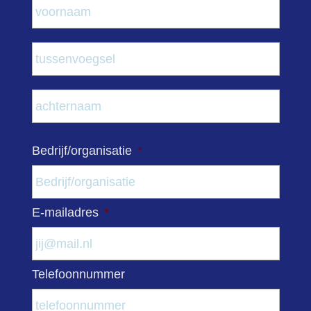
Voor
Tuss
Acht
Bedrijf/organisatie
*
E-mailadres
*
Telefoonnummer