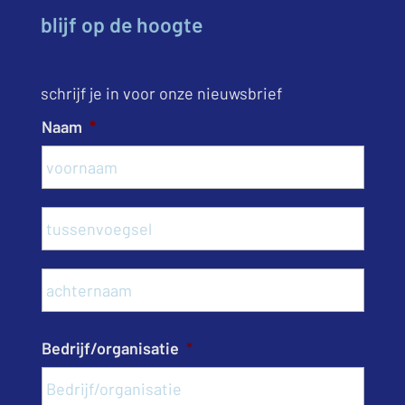
blijf op de hoogte
schrijf je in voor onze nieuwsbrief
Naam
*
Voor
Tusse
Acht
Bedrijf/organisatie
*