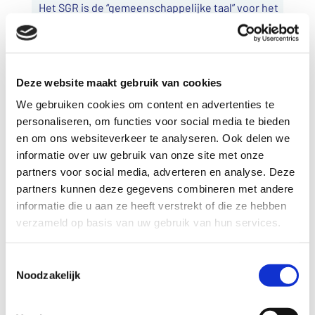
Het SGR is de “gemeenschappelijke taal” voor het
uitwisselen van gegevens in de sociale
zekerheid.
Beheerder: BKWI, Bureau Keteninformatisering
Werk & Inkomen
Deze website maakt gebruik van cookies
https://www.bkwi.nl/producten/suwinet-
services/suwinet-standaarden/suwi-
We gebruiken cookies om content en advertenties te
gegevensregister-sgr
personaliseren, om functies voor social media te bieden
en om ons websiteverkeer te analyseren. Ook delen we
b. Common Ground (VNG)
informatie over uw gebruik van onze site met onze
Common Ground is het idee om naast de
partners voor social media, adverteren en analyse. Deze
bestaande gemeentelijke ICT-infrastructuur een
partners kunnen deze gegevens combineren met andere
nieuwe, moderne ICT-infrastructuur te bouwen
informatie die u aan ze heeft verstrekt of die ze hebben
voor de uitwisseling van gegevens binnen en
verzameld op basis van uw gebruik van hun services.
tussen gemeenten. Common Ground staat voor
een moderne, agile manier van ICT-systemen
Toestemmingsselectie
ontwerpen, bouwen en beheren. Common
Noodzakelijk
Ground gaat uit van de gedachte van een
gezamenlijk gegevenslandschap en stelt
gemeenten in staat sneller te innoveren en