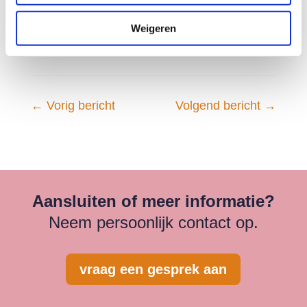
om aan te sluiten via het webportaal voor
Weigeren
schuldeisers en schuldhulpverleners.
←
Vorig bericht
Volgend bericht
→
Aansluiten of meer informatie?
Neem persoonlijk contact op.
vraag een gesprek aan