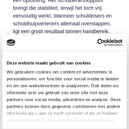
een oplossing. Het Schuldenknooppunt
brengt die stabiliteit, terwijl het toch vrij
eenvoudig werkt. Wanneer schuldeisers en
schuldhulpverleners allemaal overstappen,
ligt een groot resultaat binnen handbereik.
Het Schuldenknooppunt heeft de toekomst,
daar geloof ik 100% in!”
Aansluiten schuldeisers
Deze website maakt gebruik van cookies
aanmoedigen
We gebruiken cookies om content en advertenties te
Het team van het Schuldenknooppunt is op
personaliseren, om functies voor social media te bieden
een missie om meer schuldeisers aan te
en om ons websiteverkeer te analyseren. Ook delen we
laten sluiten.
informatie over uw gebruik van onze site met onze
partners voor social media, adverteren en analyse. Deze
Mirjam: “Ik verwacht eigenlijk dat het
partners kunnen deze gegevens combineren met andere
aansluiten door zowel schuldeisers als
informatie die u aan ze heeft verstrekt of die ze hebben
schuldhulpverleners steeds vlotter zal gaan.
verzameld op basis van uw gebruik van hun services.
Het Schuldenknooppunt heeft zich in korte