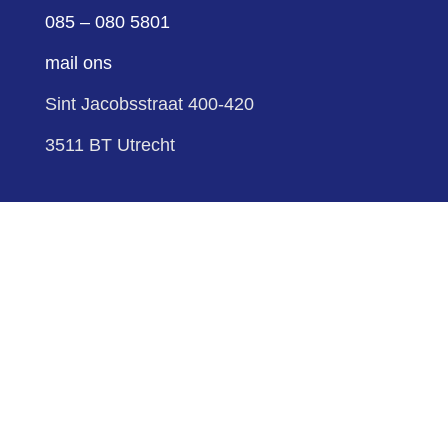
085 – 080 5801
mail ons
Sint Jacobsstraat 400-420
3511 BT Utrecht
volg ons
Volgen
Volgen
sitemap
cookies
privacy
Schuldenknooppunt ©