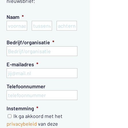
nieuwsbrief:
Naam
*
Voornaam
Tussenvoegsel
Achternaam
Bedrijf/organisatie
*
E-mailadres
*
Telefoonnummer
Instemming
*
Ik ga akkoord met het
privacybeleid
van deze