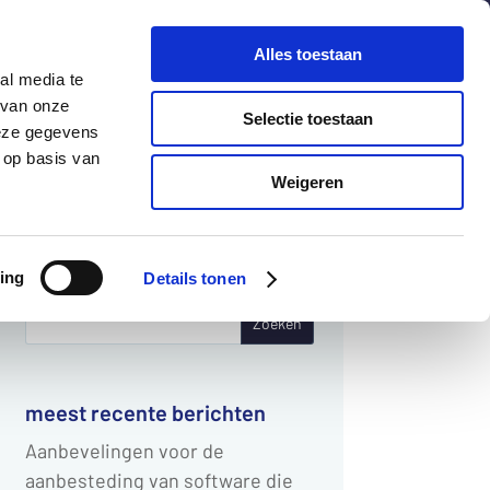
chuldenknooppunt.nl
Contact
Nieuwsbrief
Alles toestaan
al media te
helpdesk
webportaal
 van onze
Selectie toestaan
deze gegevens
 op basis van
Informatie
Actueel
Weigeren
Zoeken
ing
Details tonen
naar:
meest recente berichten
Aanbevelingen voor de
aanbesteding van software die