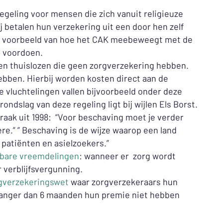
regeling voor mensen die zich vanuit religieuze
ij betalen hun verzekering uit een door hen zelf
i voorbeeld van hoe het CAK meebeweegt met de
ij voordoen.
-en thuislozen die geen zorgverzekering hebben.
bben. Hierbij worden kosten direct aan de
 vluchtelingen vallen bijvoorbeeld onder deze
ondslag van deze regeling ligt bij wijlen Els Borst.
aak uit 1998: “Voor beschaving moet je verder
ère.” ” Beschaving is de wijze waarop een land
 patiënten en asielzoekers.”
rbare vreemdelingen
: wanneer er zorg wordt
 verblijfsvergunning.
rgverzekeringswet
waar zorgverzekeraars hun
langer dan 6 maanden hun premie niet hebben