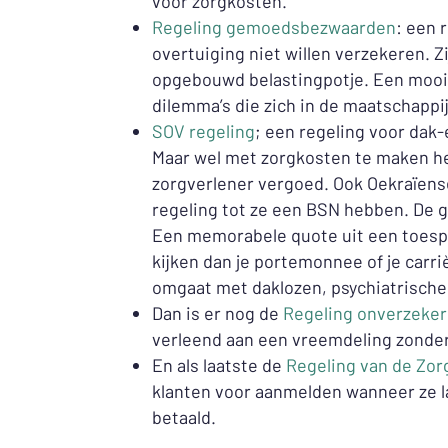
voor zorgkosten.
Regeling gemoedsbezwaarden
: een 
overtuiging niet willen verzekeren. Z
opgebouwd belastingpotje. Een moo
dilemma’s die zich in de maatschapp
SOV regeling
; een regeling voor dak
Maar wel met zorgkosten te maken he
zorgverlener vergoed. Ook Oekraïense
regeling tot ze een BSN hebben. De gr
Een memorabele quote uit een toespr
kijken dan je portemonnee of je carri
omgaat met daklozen, psychiatrische
Dan is er nog de
Regeling onverzeke
verleend aan een vreemdeling zonder
En als laatste de
Regeling van de Zo
klanten voor aanmelden wanneer ze 
betaald.