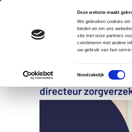
Deze website maakt gebru
We gebruiken cookies om c
bieden en om ons websitev
site met onze partners vo
combineren met andere inf
Wat is het?
Hoe werkt het
uw gebruik van hun servic
Toestemmingsselectie
Nieuw bestuurslid: 
Noodzakelijk
directeur zorgverze