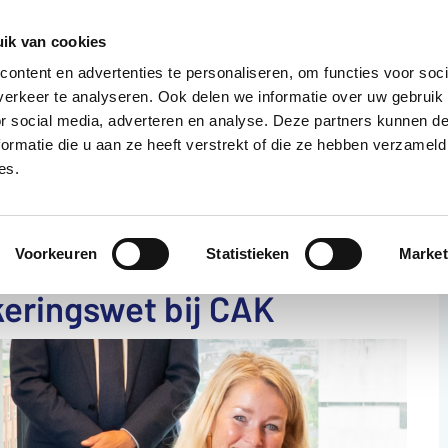
085 – 080 5801
info@s
ik van cookies
ontent en advertenties te personaliseren, om functies voor soci
aanmelden
erkeer te analyseren. Ook delen we informatie over uw gebruik
or social media, adverteren en analyse. Deze partners kunnen 
ormatie die u aan ze heeft verstrekt of die ze hebben verzameld
?
Deelnemers
Over ons
es.
Martha van der Schaar,
Voorkeuren
Statistieken
Market
keringswet bij CAK