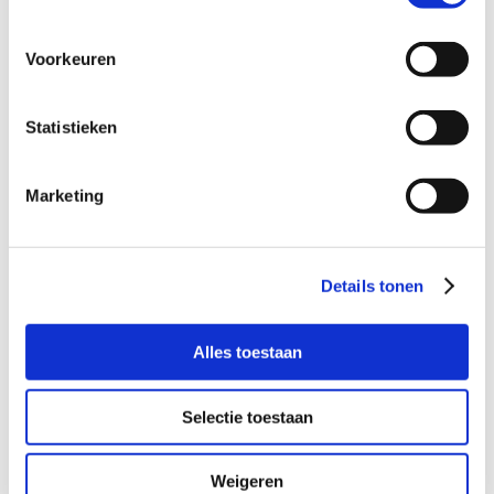
“
Bart: “Vanuit mijn rol faciliteer ik
Voorkeuren
organisaties die vragen hebben over
de wijze van aansluiten. Met elke
Statistieken
nieuwe aansluiting die we realiseren
ontwikkelt het Schuldenknooppunt
zich verder door.
“
Marketing
Graag wil ik de leden van NVI
uitdagen om hun maatschappelijke
Details tonen
missie te onderstrepen door snel aan
te sluiten op het Schuldenknooppunt.
Alles toestaan
Ik kijk ernaar uit om samen met jullie
aan de slag te gaan!”
Selectie toestaan
Meer weten over het
Schuldenknooppunt?
Het Schuldenknooppunt organiseert elke
Weigeren