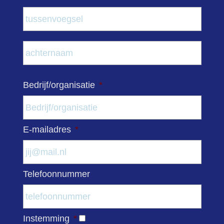
Tuss
Acht
Bedrijf/organisatie
*
E-mailadres
*
Telefoonnummer
Instemming
*