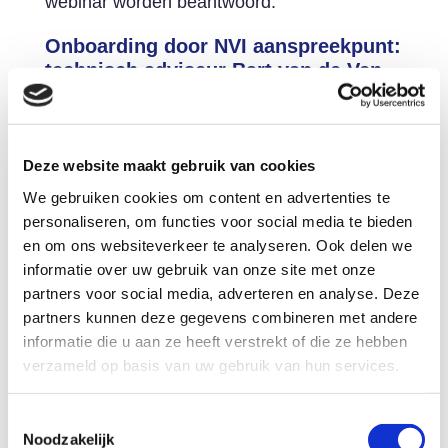
webinar worden beantwoord.
Onboarding door NVI aanspreekpunt:
technisch adviseur Bart van de Ven
Na de kick-off staat
technisch adviseur Bart
van de Ven
speciaal voor de leden van de
NVI klaar om de aansluitingen te begeleiden
Deze website maakt gebruik van cookies
en deze zo soepel mogelijk te laten
We gebruiken cookies om content en advertenties te
verlopen.
personaliseren, om functies voor social media te bieden
en om ons websiteverkeer te analyseren. Ook delen we
informatie over uw gebruik van onze site met onze
partners voor social media, adverteren en analyse. Deze
partners kunnen deze gegevens combineren met andere
informatie die u aan ze heeft verstrekt of die ze hebben
verzameld op basis van uw gebruik van hun services.
Toestemmingsselectie
Noodzakelijk