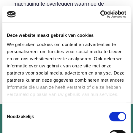
machtiging te overleggen waarmee de
hulpvrager de schuldhulpverlener machtigt
om de schulden te regelen. Daarnaast is er
een groeiende behoefte aan een systeem
Deze website maakt gebruik van cookies
waarmee gegevens veilig uitgewisseld
worden en dat voldoet aan de AVG. Het
We gebruiken cookies om content en advertenties te
personaliseren, om functies voor social media te bieden
Schuldenknooppunt biedt dat veilige
en om ons websiteverkeer te analyseren. Ook delen we
berichtenverkeer, zodat ook de klant ervan
informatie over uw gebruik van onze site met onze
uit kan gaan dat er veilig met zijn gegevens
partners voor social media, adverteren en analyse. Deze
wordt omgegaan.
partners kunnen deze gegevens combineren met andere
informatie die u aan ze heeft verstrekt of die ze hebben
verzameld op basis van uw gebruik van hun services.
Toestemmingsselectie
Meer informatie?
Noodzakelijk
Neem persoonlijk contact op.