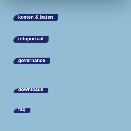
kosten & baten
infoportaal
governance
downloads
faq