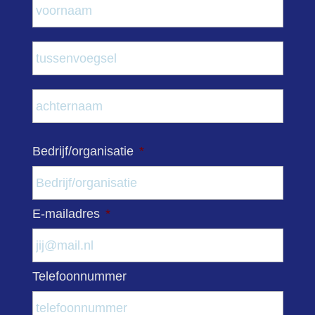
Voor
Tuss
Acht
Bedrijf/organisatie
*
E-mailadres
*
Telefoonnummer