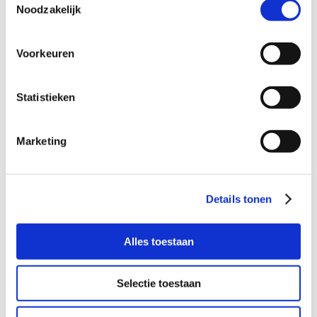
Noodzakelijk
Daarnaast zorgt het voor een efficiëntere
werkwijze bij schuldeiser en
schuldhulpverlenende organisatie.
Voorkeuren
We wensen Yaacoub en Nico samen veel
Statistieken
succes toe. Neem gerust contact met hen op
voor meer informatie over het NVVK
Arrangement. Wanneer u nieuwsgierig bent
Marketing
hoe Collectief Schuldregelen en het
Schuldenknooppunt samengaan, lees dan
dit artikel
.
Details tonen
Aansluiten op het
Alles toestaan
Schuldenknooppunt
Aansluiten gaat in twee
eenvoudige
stappen
. De snelste manier is om aan te
Selectie toestaan
sluiten via het webportaal voor
schuldeisers