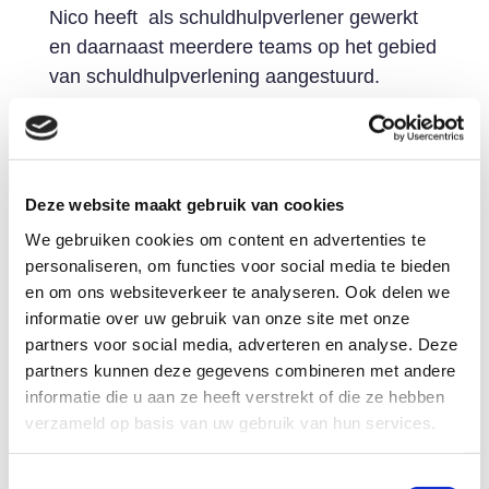
Nico heeft als schuldhulpverlener gewerkt
en daarnaast meerdere teams op het gebied
van schuldhulpverlening aangestuurd.
Hierdoor weet hij goed wat er op de
werkvloer speelt en hoe zaken effectiever
zouden kunnen worden ingericht.
Deze website maakt gebruik van cookies
Nico is pas tevreden over zijn werk wanneer
We gebruiken cookies om content en advertenties te
mensen met financiële problemen
personaliseren, om functies voor social media te bieden
daadwerkelijk sneller worden geholpen.
en om ons websiteverkeer te analyseren. Ook delen we
informatie over uw gebruik van onze site met onze
Over het Schuldenknooppunt zegt
partners voor social media, adverteren en analyse. Deze
Nico
partners kunnen deze gegevens combineren met andere
“ Ik zie het Schuldenknooppunt als een
informatie die u aan ze heeft verstrekt of die ze hebben
innovatie die het schuldenregelen kan
verzameld op basis van uw gebruik van hun services.
versnellen en sneller voor verlichting kan
zorgen bij mensen met financiële problemen.
Toestemmingsselectie