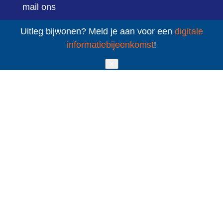
mail ons
Sint Jacobsstraat 400-420
Uitleg bijwonen? Meld je aan voor een
digitale
informatiebijeenkomst
!
3511 BT Utrecht
✕
volg ons
LinkedIn
YouTube
sitemap
cookies
privacy
Schuldenknooppunt © 2020
- 2026