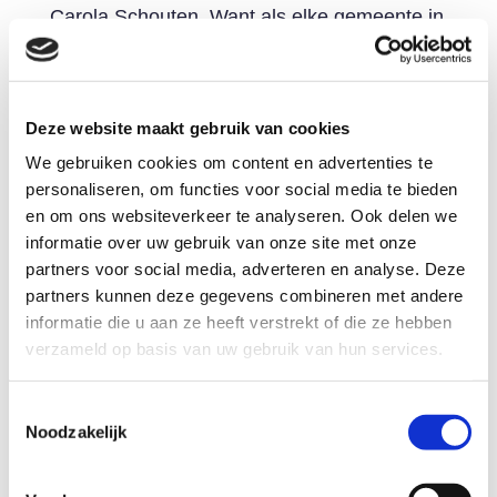
Carola Schouten. Want als elke gemeente in
Nederland op dezelfde manier werkt worden
de verschillen tussen die gemeenten
automatisch weggenomen. Dus hoe meer
Deze website maakt gebruik van cookies
partijen deelnemen aan het
We gebruiken cookies om content en advertenties te
Schuldenknooppunt hoe sneller kan worden
personaliseren, om functies voor social media te bieden
voldaan aan de
‘Basisdienstverlening in
en om ons websiteverkeer te analyseren. Ook delen we
financiële hulpverlening’
. En nog veel
informatie over uw gebruik van onze site met onze
belangrijker: we zorgen we er met elkaar
partners voor social media, adverteren en analyse. Deze
voor dat klanten met problematische
partners kunnen deze gegevens combineren met andere
schulden hun leven weer op de rit te krijgen
informatie die u aan ze heeft verstrekt of die ze hebben
en dat schuldeisers met openstaande
verzameld op basis van uw gebruik van hun services.
rekeningen niet in de problemen komen. Om
dit doel te kunnen bereiken is het overigens
Toestemmingsselectie
Noodzakelijk
niet alleen van belang dat zoveel mogelijk
gemeenten deelnemen aan Het
Schuldenknooppunt. Alle deelnemers