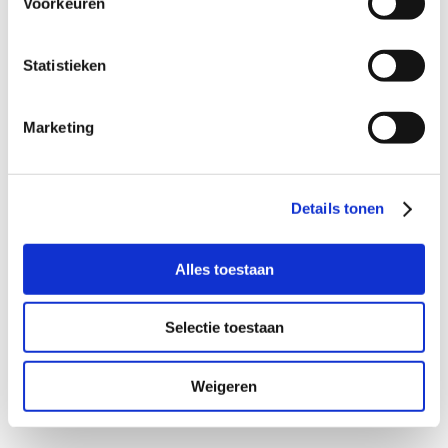
Voorkeuren
worden gestimuleerd om de partijen waar zij
regelmatig mee onderhandelen te vragen
Statistieken
om mee te doen zodat de informatiestroom
tussen hen wordt versneld, tijd wordt
Marketing
gewonnen en efficiënte hulp kan worden
geboden. Het is dus de hoogste tijd om geen
tijd meer te verliezen.
Details tonen
Ook meedoen?
Kijk voor alle informatie op
Alles toestaan
www.schuldenknooppunt.nl
Selectie toestaan
Weigeren
←
Vorig bericht
Volgend bericht
→