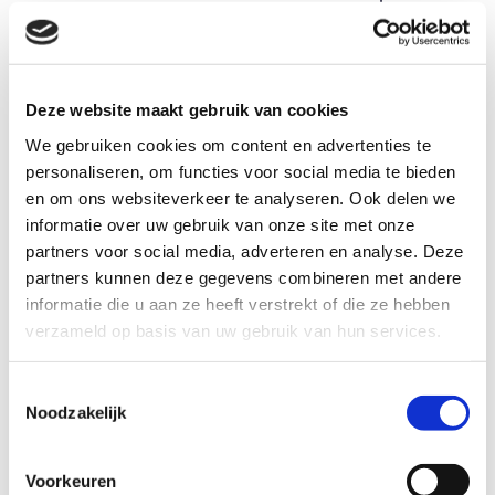
En we werken uiteraard documentatie en de
informatie op de website continu bij.”
Wat kunnen gemeenten zelf doen om
Deze website maakt gebruik van cookies
het aansluiten makkelijker te maken?
We gebruiken cookies om content en advertenties te
“Het is nuttig om kennis te delen en best
personaliseren, om functies voor social media te bieden
practices uit te wisselen. Zo was er een
en om ons websiteverkeer te analyseren. Ook delen we
gemeente waar een relatie meerdere keren
informatie over uw gebruik van onze site met onze
in het relatiebestand voorkwam. Op papier
partners voor social media, adverteren en analyse. Deze
partners kunnen deze gegevens combineren met andere
bijt dat elkaar niet maar bij digitale
informatie die u aan ze heeft verstrekt of die ze hebben
uitwisseling wel. Hoe ga je daarmee om?
verzameld op basis van uw gebruik van hun services.
Uiteindelijk bedachten ze om dan een
nieuwe relatie aan te maken, en alle
Toestemmingsselectie
bestaande overeenkomstige relaties
Noodzakelijk
daarnaar over te hevelen.”
“We merken nu dat steeds meer gemeenten
Voorkeuren