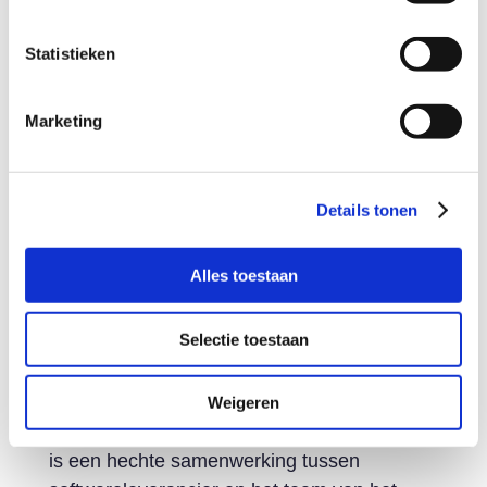
de voordelen zien en steeds vlotter
aansluiten.” – Erik Mijnheer
Statistieken
“Juist dit soort oplossingen zijn heel nuttig
voor andere gemeenten. Wat je veelal ziet is
Marketing
dat het best een kleine wereld is. Iedereen
kent elkaar. Dus als men elkaar van
trainingen of congressen kent of een
Details tonen
buurgemeente met Stratech werkt, dan is de
link zo gelegd.”
Alles toestaan
Wat kunnen softwareleveranciers
doen als ze willen koppelen?
Selectie toestaan
“Een efficiënte testomgeving is cruciaal. Het
stelt ontwikkelaars in staat om snel feedback
Weigeren
te krijgen en aanpassingen te doen. Verder
is een hechte samenwerking tussen