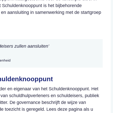
et Schuldenknooppunt is het bijbehorende
s en aansluiting in samenwerking met de startgroep
deisers zullen aansluiten’
genheid
chuldenknooppunt
rder en eigenaar van het Schuldenknooppunt. Het
 van schuldhulpverleners en schuldeisers, publiek
itter. De governance beschrijft de wijze van
 de toezicht is geregeld. Lees deze pagina als u