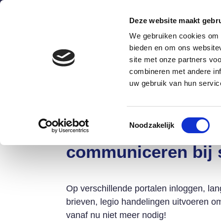
Deze website maakt gebru
We gebruiken cookies om c
bieden en om ons websitev
site met onze partners vo
combineren met andere inf
Wat is het?
Hoe werkt he
uw gebruik van hun servic
Toestemmingsselectie
Noodzakelijk
Voortaan nog maar
communiceren bij 
Op verschillende portalen inloggen, la
brieven, legio handelingen uitvoeren om
vanaf nu niet meer nodig!