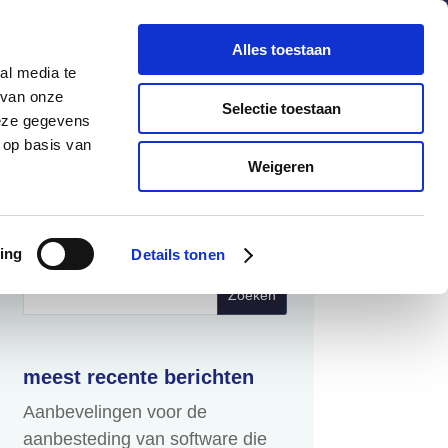
chuldenknooppunt.nl
Contact
Nieuwsbrief
Alles toestaan
al media te
helpdesk
en
webportaal
 van onze
Selectie toestaan
deze gegevens
 op basis van
Informatie
Actueel
Weigeren
Zoeken
ing
Details tonen
naar:
meest recente berichten
Aanbevelingen voor de
aanbesteding van software die