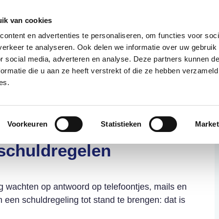
085 – 080 5801
info@s
ik van cookies
ontent en advertenties te personaliseren, om functies voor soci
aanmeld
erkeer te analyseren. Ook delen we informatie over uw gebruik
or social media, adverteren en analyse. Deze partners kunnen 
ormatie die u aan ze heeft verstrekt of die ze hebben verzameld
t?
Deelnemers
Over ons
es.
Voorkeuren
Statistieken
Market
 één manier van
schuldregelen
ng wachten op antwoord op telefoontjes, mails en
 een schuldregeling tot stand te brengen: dat is