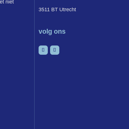
et niet
3511 BT Utrecht
volg ons
senvoegsel
LinkedIn
YouTube