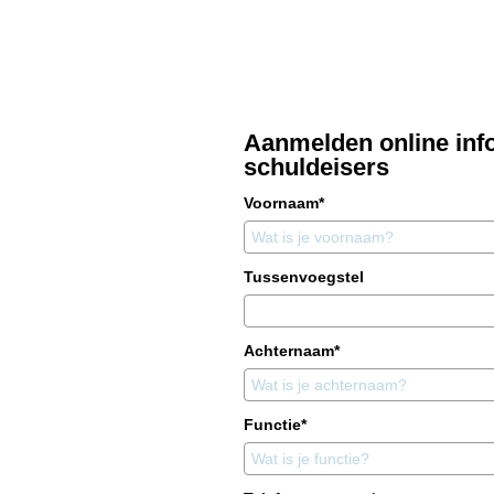
Aanmelden online inf
schuldeisers
Voornaam*
Tussenvoegstel
Achternaam*
Functie*