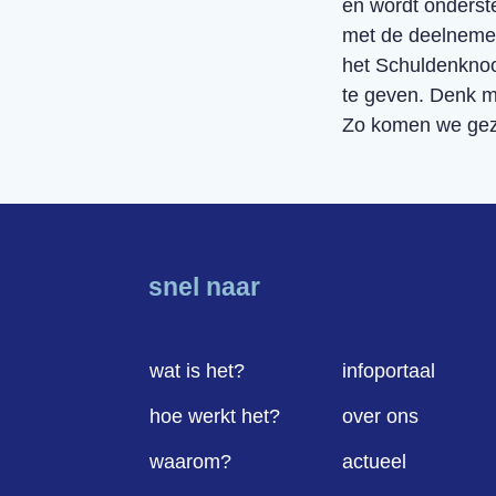
en wordt onderst
met de deelnemer
het Schuldenknoo
te geven. Denk m
Zo komen we geza
snel naar
wat is het?
infoportaal
hoe werkt het?
over ons
waarom?
actueel