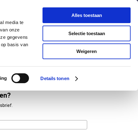
chuldenknooppunt.nl
Contact
Nieuwsbrief
Alles toestaan
al media te
helpdesk
en
webportaal
 van onze
Selectie toestaan
deze gegevens
 op basis van
Informatie
Actueel
Weigeren
ing
Details tonen
ven?
sbrief.