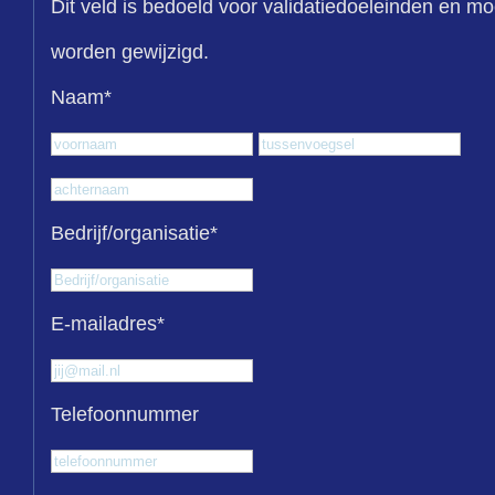
Dit veld is bedoeld voor validatiedoeleinden en mo
worden gewijzigd.
Naam
*
Voornaam
Tus
Achternaam
Bedrijf/organisatie
*
E-mailadres
*
Telefoonnummer