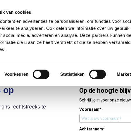
085 – 080 5801
info@s
ik van cookies
ontent en advertenties te personaliseren, om functies voor soci
aanmeld
erkeer te analyseren. Ook delen we informatie over uw gebruik
or social media, adverteren en analyse. Deze partners kunnen 
ormatie die u aan ze heeft verstrekt of die ze hebben verzameld
t?
Deelnemers
Over ons
es.
Voorkeuren
Statistieken
Market
s op
Op de hoogte blij
Schrijf je in voor onze nieuw
r ons rechtstreeks te
Voornaam*
Achternaam*