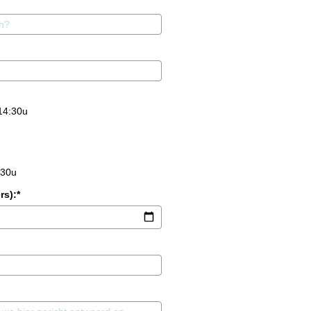
14:30u
:30u
rs):*