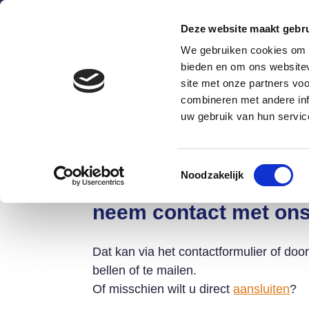
Deze website maakt gebru
We gebruiken cookies om c
bieden en om ons websitev
site met onze partners vo
combineren met andere inf
Wat is het?
Hoe werkt he
uw gebruik van hun servic
Toestemmingsselectie
Noodzakelijk
meer vragen?
neem contact met on
Dat kan via het contactformulier of doo
bellen of te mailen.
Of misschien wilt u direct
aansluiten
?