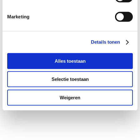
Een woningcorporatie verhuurt
woningen. Maar zodra een huurder de
Marketing
huur niet betaalt, is diezelfde corporatie
ook schuldeiser. De manier waarop zij
die rol invult, bepaalt mede hoe snel
Details tonen
een oplossing ontstaat en of iemand in
de woning kan blijven.
Alles toestaan
Woningcorporatie...
Selectie toestaan
Weigeren