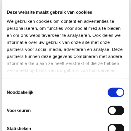
die je maakt bij een aanbesteding van...
Deze website maakt gebruik van cookies
We gebruiken cookies om content en advertenties te
personaliseren, om functies voor social media te bieden
en om ons websiteverkeer te analyseren. Ook delen we
informatie over uw gebruik van onze site met onze
partners voor social media, adverteren en analyse. Deze
partners kunnen deze gegevens combineren met andere
informatie die u aan ze heeft verstrekt of die ze hebben
verzameld op basis van uw gebruik van hun services.
Toestemmingsselectie
Hoe woningcorporatie
Noodzakelijk
Arcade met het
Schuldenknooppunt
Voorkeuren
sneller tot een
schuldregeling komt
Laatst gewijzigd op 24 July 2026
Statistieken