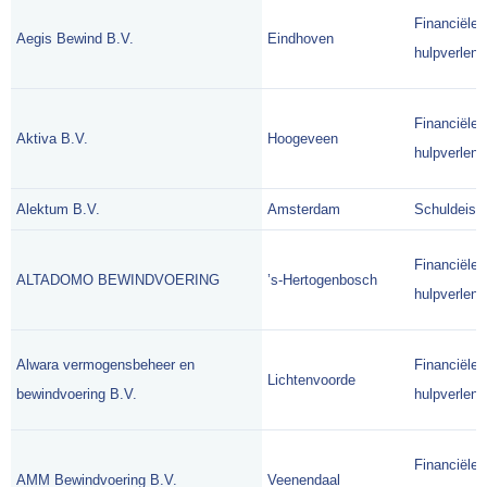
Financiële
Aegis Bewind B.V.
Eindhoven
hulpverlene
Financiële
Aktiva B.V.
Hoogeveen
hulpverlene
Alektum B.V.
Amsterdam
Schuldeise
Financiële
ALTADOMO BEWINDVOERING
’s-Hertogenbosch
hulpverlene
Alwara vermogensbeheer en
Financiële
Lichtenvoorde
bewindvoering B.V.
hulpverlene
Financiële
AMM Bewindvoering B.V.
Veenendaal