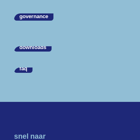
governance
downloads
faq
snel naar