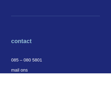
contact
085 – 080 5801
mail ons
Sint Jacobsstraat 400-420
3511 BT Utrecht
volg ons