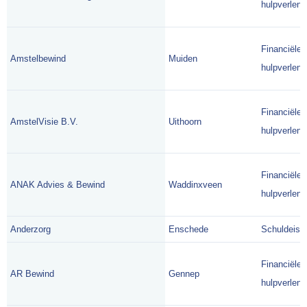
hulpverlene
Financiële
Amstelbewind
Muiden
hulpverlene
Financiële
AmstelVisie B.V.
Uithoorn
hulpverlene
Financiële
ANAK Advies & Bewind
Waddinxveen
hulpverlene
Anderzorg
Enschede
Schuldeise
Financiële
AR Bewind
Gennep
hulpverlene