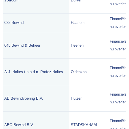
1Stroom
Duiven
hulpverlene
Financiële
023 Bewind
Haarlem
hulpverlene
Financiële
045 Bewind & Beheer
Heerlen
hulpverlene
Financiële
A.J. Noltes t.h.o.d.n. Profez Noltes
Oldenzaal
hulpverlene
Financiële
AB Bewindvoering B.V.
Huizen
hulpverlene
Financiële
ABO Bewind B.V.
STADSKANAAL
hulpverlene