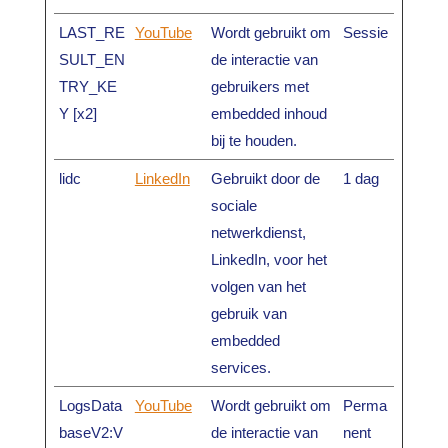
LAST_RE
YouTube
Wordt gebruikt om
Sessie
SULT_EN
de interactie van
TRY_KE
gebruikers met
Y [x2]
embedded inhoud
bij te houden.
lidc
LinkedIn
Gebruikt door de
1 dag
sociale
netwerkdienst,
LinkedIn, voor het
volgen van het
gebruik van
embedded
services.
LogsData
YouTube
Wordt gebruikt om
Perma
baseV2:V
de interactie van
nent