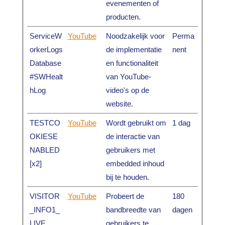
evenementen of
producten.
ServiceW
YouTube
Noodzakelijk voor
Perma
orkerLogs
de implementatie
nent
Database
en functionaliteit
#SWHealt
van YouTube-
hLog
video's op de
website.
TESTCO
YouTube
Wordt gebruikt om
1 dag
OKIESE
de interactie van
NABLED
gebruikers met
[x2]
embedded inhoud
bij te houden.
VISITOR
YouTube
Probeert de
180
_INFO1_
bandbreedte van
dagen
LIVE
gebruikers te