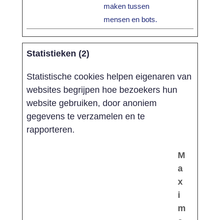
maken tussen
mensen en bots.
Statistieken (2)
Statistische cookies helpen eigenaren van
websites begrijpen hoe bezoekers hun
website gebruiken, door anoniem
gegevens te verzamelen en te
rapporteren.
M
a
x
i
m