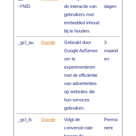
-YNID
de interactie van
dagen
gebruikers met
embedded inhoud
bij te houden.
_gcl_au
Google
Gebruikt door
3
Google AdSense
maand
om te
en
experimenteren
met de efficiëntie
van advertenties
op websites die
hun services
gebruiken.
_gcl_ls
Google
Volgt de
Perma
conversie-rate
nent
tussen de