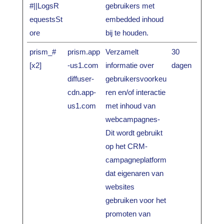
#||LogsR
gebruikers met
equestsSt
embedded inhoud
ore
bij te houden.
prism_#
prism.app
Verzamelt
30
[x2]
-us1.com
informatie over
dagen
diffuser-
gebruikersvoorkeu
cdn.app-
ren en/of interactie
us1.com
met inhoud van
webcampagnes-
Dit wordt gebruikt
op het CRM-
campagneplatform
dat eigenaren van
websites
gebruiken voor het
promoten van