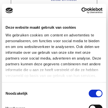
recente bezoek.
Gebruikt door
Google Analytics.
Deze website maakt gebruik van cookies
We gebruiken cookies om content en advertenties te
Marketing (23)
personaliseren, om functies voor social media te bieden
en om ons websiteverkeer te analyseren. Ook delen we
Marketingcookies worden gebruikt om
informatie over uw gebruik van onze site met onze
bezoekers te volgen wanneer ze
partners voor social media, adverteren en analyse. Deze
verschillende websites bezoeken. Hun
partners kunnen deze gegevens combineren met andere
doel is advertenties weergeven die zijn
informatie die u aan ze heeft verstrekt of die ze hebben
toegesneden op en relevant zijn voor de
verzameld op basis van uw gebruik van hun services.
individuele gebruiker. Deze advertenties
worden zo waardevoller voor uitgevers en
Toestemmingsselectie
externe adverteerders.
Noodzakelijk
M