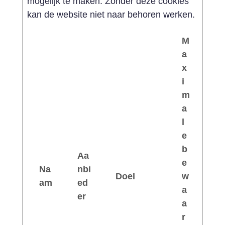
mogelijk te maken. Zonder deze cookies
kan de website niet naar behoren werken.
M
a
x
i
m
a
l
e
b
Aa
e
Na
nbi
Doel
w
am
ed
a
er
a
r