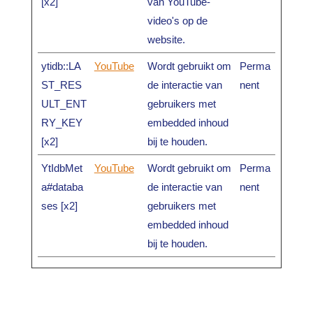
[x2]
van YouTube-
video's op de
website.
ytidb::LA
YouTube
Wordt gebruikt om
Perma
ST_RES
de interactie van
nent
ULT_ENT
gebruikers met
RY_KEY
embedded inhoud
[x2]
bij te houden.
YtIdbMet
YouTube
Wordt gebruikt om
Perma
a#databa
de interactie van
nent
ses [x2]
gebruikers met
embedded inhoud
bij te houden.