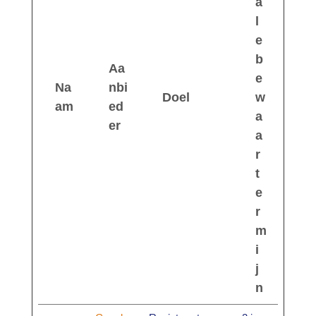
a
l
e
b
Aa
e
Na
nbi
Doel
w
am
ed
a
er
a
r
t
e
r
m
i
j
n