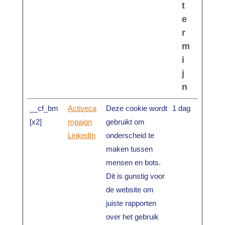
t
e
r
m
i
j
n
__cf_bm
Activeca
Deze cookie wordt
1 dag
[x2]
mpaign
gebruikt om
LinkedIn
onderscheid te
maken tussen
mensen en bots.
Dit is gunstig voor
de website om
juiste rapporten
over het gebruik