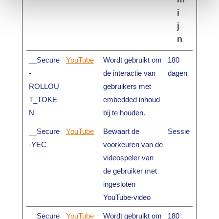
i
j
n
__Secure
YouTube
Wordt gebruikt om
180
-
de interactie van
dagen
ROLLOU
gebruikers met
T_TOKE
embedded inhoud
N
bij te houden.
__Secure
YouTube
Bewaart de
Sessie
-YEC
voorkeuren van de
videospeler van
de gebruiker met
ingesloten
YouTube-video
__Secure
YouTube
Wordt gebruikt om
180