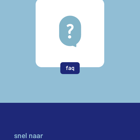
faq
snel naar