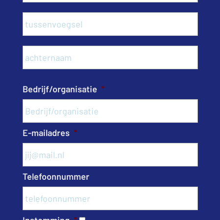
Tusse
Acht
Bedrijf/organisatie
*
E-mailadres
*
Telefoonnummer
Instemming
*