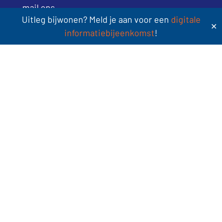
mail ons
Uitleg bijwonen? Meld je aan voor een
digitale
✕
Sint Jacobsstraat 400-420
informatiebijeenkomst
!
3511 BT Utrecht
volg ons
LinkedIn
YouTube