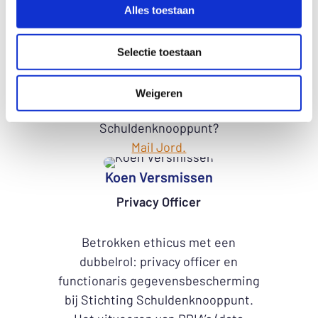
Alles toestaan
wet- en regelgeving voldoet. Kijkt
daarbij altijd naar de juiste balans
tussen security maatregelen en
Selectie toestaan
praktische werkbaarheid.
Vragen op juridisch vlak die
Weigeren
samenhangen met het
Schuldenknooppunt?
Mail Jord.
Koen Versmissen
Privacy Officer
Betrokken ethicus met een
dubbelrol: privacy officer en
functionaris gegevensbescherming
bij Stichting Schuldenknooppunt.