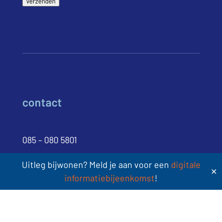
verzenden
contact
085 – 080 5801
mail ons
Uitleg bijwonen? Meld je aan voor een
digitale
✕
informatiebijeenkomst
!
Sint Jacobsstraat 400-420
3511 BT Utrecht