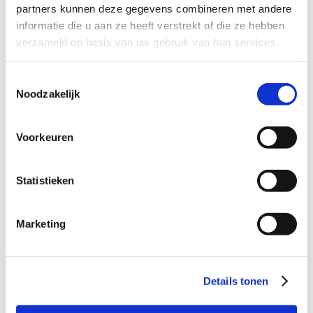
van het Schuldenknooppunt en
partners kunnen deze gegevens combineren met andere
zorgt voor heldere communicatie
informatie die u aan ze heeft verstrekt of die ze hebben
richting organisaties, partners en
verzameld op basis van uw gebruik van hun services.
professionals. Met haar
verbindende aanpak brengt zij
Toestemmingsselectie
Noodzakelijk
verhalen, ontwikkelingen en
samenwerkingen onder de
aandacht. Heb je vragen over
Voorkeuren
communicatie of wil je
meedenken?
Statistieken
Mail Anja.
Jord Franse
Marketing
Security Officer
Details tonen
Staat voor een veilig
Schuldenknooppunt dat aan alle