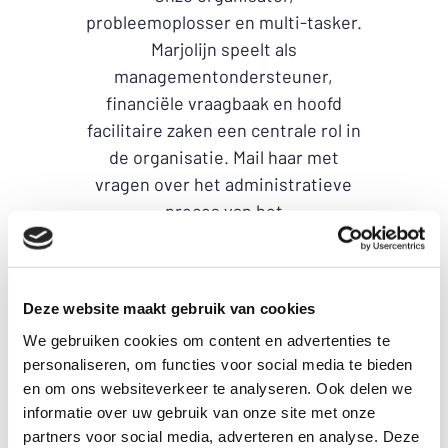
probleemoplosser en multi-tasker.
Marjolijn speelt als
managementondersteuner,
financiële vraagbaak en hoofd
facilitaire zaken een centrale rol in
de organisatie. Mail haar met
vragen over het administratieve
proces van het
Schuldenknooppunt.
Mail Marjolijn.
Deze website maakt gebruik van cookies
Anja Scheltens
We gebruiken cookies om content en advertenties te
personaliseren, om functies voor social media te bieden
Communicatieadviseur
en om ons websiteverkeer te analyseren. Ook delen we
informatie over uw gebruik van onze site met onze
Anja draagt bij aan de zichtbaarheid
partners voor social media, adverteren en analyse. Deze