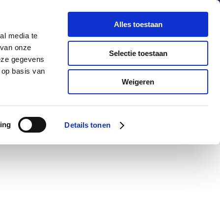
chuldenknooppunt.nl
Contact
Nieuwsbrief
Alles toestaan
al media te
helpdesk
en
webportaal
 van onze
Selectie toestaan
deze gegevens
 op basis van
Informatie
Actueel
Weigeren
ing
Details tonen