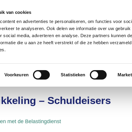
085 – 080 5801
info@s
ik van cookies
ontent en advertenties te personaliseren, om functies voor soci
aanmeld
erkeer te analyseren. Ook delen we informatie over uw gebruik
or social media, adverteren en analyse. Deze partners kunnen 
ormatie die u aan ze heeft verstrekt of die ze hebben verzameld
t?
Deelnemers
Over ons
es.
nt
Voorkeuren
Statistieken
Market
kkeling – Schuldeisers
n met de Belastingdienst