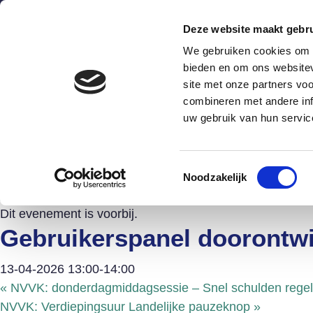
Deze website maakt gebru
We gebruiken cookies om c
bieden en om ons websitev
site met onze partners vo
combineren met andere inf
Wat is het?
Hoe werkt he
uw gebruik van hun servic
Agenda Schuldenknooppu
Toestemmingsselectie
Noodzakelijk
« Alle Evenementen
Dit evenement is voorbij.
Gebruikerspanel doorontwi
13-04-2026 13:00
-
14:00
«
NVVK: donderdagmiddagsessie – Snel schulden regele
NVVK: Verdiepingsuur Landelijke pauzeknop
»