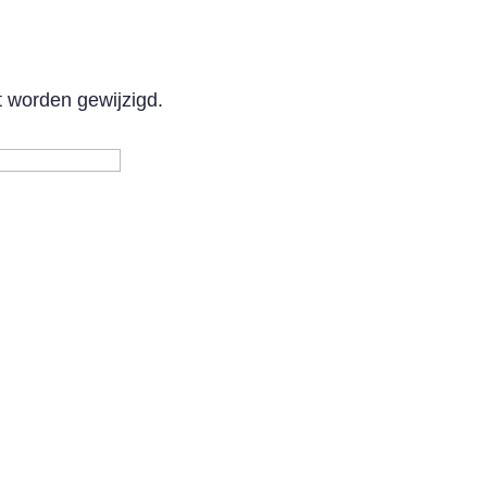
t worden gewijzigd.
oegsel
Achternaam