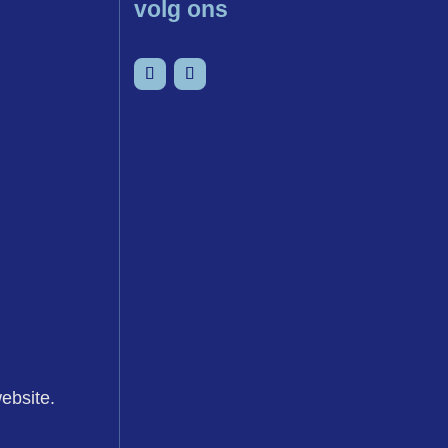
volg ons
senvoegsel
Volgen
Volgen
ebsite.