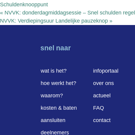
Schuldenknooppunt
«
NVVK: donderdagmiddagsessie – Snel schulden regele
NVVK: Verdiepingsuur Landelijke pauzeknop
»
snel naar
wat is het?
infoportaal
hoe werkt het?
over ons
waarom?
actueel
kosten & baten
FAQ
aansluiten
contact
deelnemers