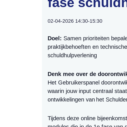
fase schuld
02-04-2026 14:30
-
15:30
Doel:
Samen prioriteiten bepal
praktijkbehoeften en technisch
schuldhulpverlening
Denk mee over de doorontwi
Het Gebruikerspanel doorontwik
waarin jouw input centraal staa
ontwikkelingen van het Schuld
Tijdens deze online bijeenkomst
modules die in de 1e fase van 