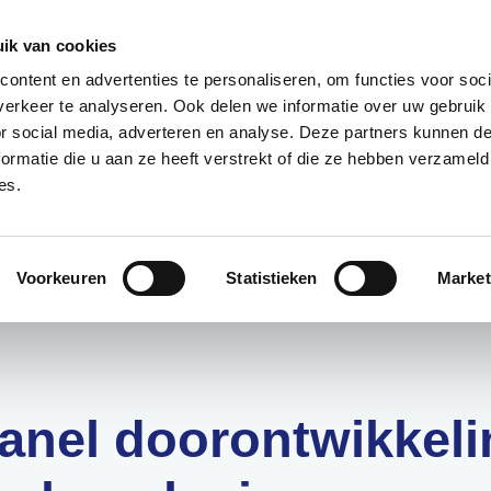
085 – 080 5801
info@s
ik van cookies
ontent en advertenties te personaliseren, om functies voor soci
aanmeld
erkeer te analyseren. Ook delen we informatie over uw gebruik
or social media, adverteren en analyse. Deze partners kunnen 
ormatie die u aan ze heeft verstrekt of die ze hebben verzameld
t?
Deelnemers
Over ons
es.
nknooppunt
Voorkeuren
Statistieken
Market
anel doorontwikkeli