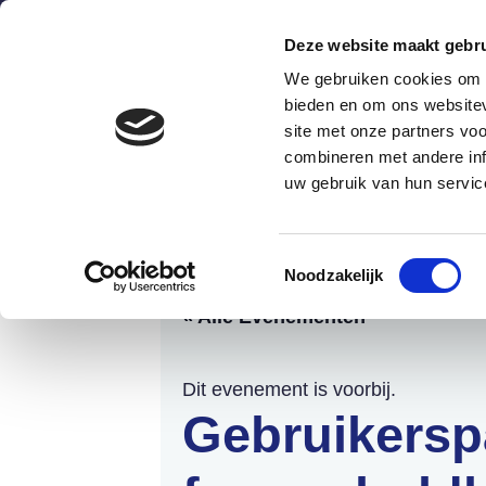
Deze website maakt gebru
We gebruiken cookies om c
bieden en om ons websitev
site met onze partners vo
combineren met andere inf
Wat is het?
Hoe werkt he
uw gebruik van hun servic
Agenda Schulde
Toestemmingsselectie
Noodzakelijk
« Alle Evenementen
Dit evenement is voorbij.
Gebruikersp