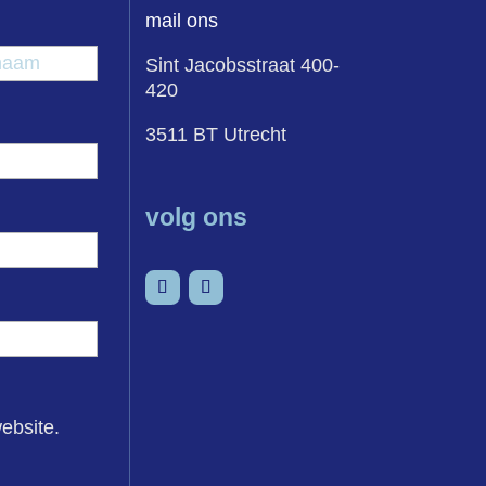
mail ons
egsel
Achternaam
Sint Jacobsstraat 400-
420
3511 BT Utrecht
volg ons
Volgen
Volgen
ebsite.