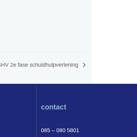
SHV 2e fase schuldhulpverlening
contact
085 – 080 5801