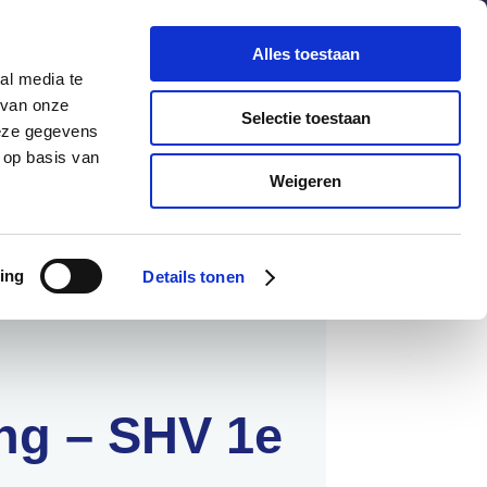
chuldenknooppunt.nl
Contact
Nieuwsbrief
Alles toestaan
al media te
helpdesk
en
webportaal
 van onze
Selectie toestaan
deze gegevens
 op basis van
Informatie
Actueel
Weigeren
ing
Details tonen
ng – SHV 1e