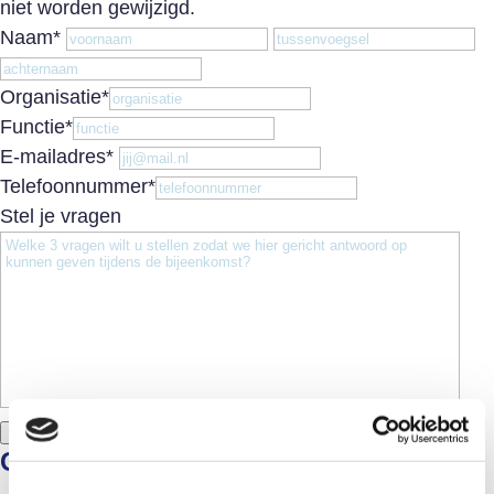
niet worden gewijzigd.
Voornaam
T
Naam
*
Achternaam
Organisatie
*
Functie
*
E-mailadres
*
Telefoonnummer
*
Stel je vragen
verzenden
Gegevens