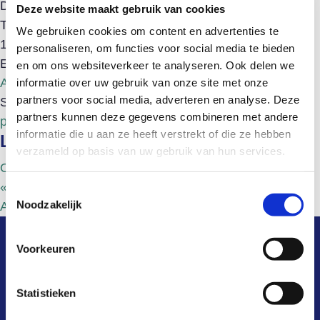
Datum:
03-04-2025
Deze website maakt gebruik van cookies
Tijd:
We gebruiken cookies om content en advertenties te
10:00-11:00
personaliseren, om functies voor social media te bieden
Evenement Categorie:
Informatiebijeenkomsten
en om ons websiteverkeer te analyseren. Ook delen we
Algemeen
informatie over uw gebruik van onze site met onze
partners voor social media, adverteren en analyse. Deze
Site:
https://schuldenknooppunt.nl/?
partners kunnen deze gegevens combineren met andere
post_type=tribe_events&p=212215&preview=true
informatie die u aan ze heeft verstrekt of die ze hebben
Locatie
verzameld op basis van uw gebruik van hun services.
Online
«
WSNP update 2025
Toestemmingsselectie
Noodzakelijk
Actualiteiten Schuldenproblematiek
»
Voorkeuren
snel naar
Statistieken
wat is het?