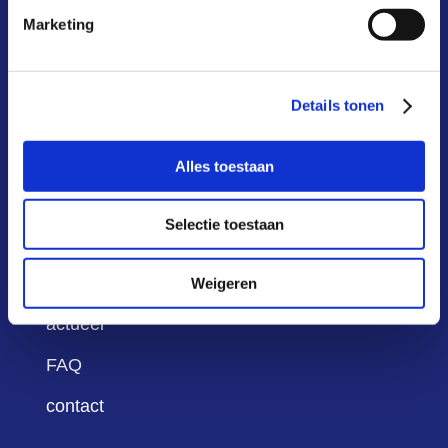
Marketing
hoe werkt het?
waarom?
Details tonen
kosten & baten
aansluiten
Alles toestaan
deelnemers
Selectie toestaan
infoportaal
over ons
Weigeren
actueel
FAQ
contact