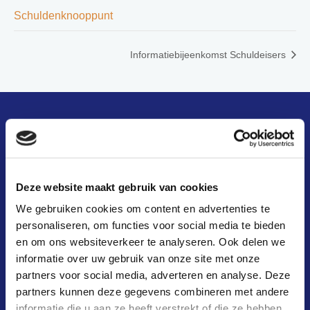
Schuldenknooppunt
Informatiebijeenkomst Schuldeisers
snel naar
wat is het?
Deze website maakt gebruik van cookies
We gebruiken cookies om content en advertenties te
hoe werkt het?
personaliseren, om functies voor social media te bieden
en om ons websiteverkeer te analyseren. Ook delen we
waarom?
informatie over uw gebruik van onze site met onze
kosten & baten
partners voor social media, adverteren en analyse. Deze
partners kunnen deze gegevens combineren met andere
aansluiten
informatie die u aan ze heeft verstrekt of die ze hebben