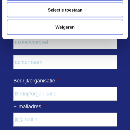
Naam
*
Selectie toestaan
Voor
Weigeren
Tuss
Acht
Bedrijf/organisatie
*
E-mailadres
*