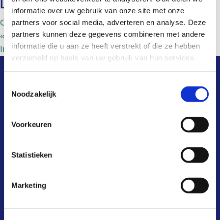
Locatie
informatie over uw gebruik van onze site met onze
Online
partners voor social media, adverteren en analyse. Deze
partners kunnen deze gegevens combineren met andere
«
Informatiebijeenkomst
informatie die u aan ze heeft verstrekt of die ze hebben
Informatiebijeenkomst
»
verzameld op basis van uw gebruik van hun services.
snel naar
Toestemmingsselectie
Noodzakelijk
wat is het?
Voorkeuren
hoe werkt het?
Statistieken
waarom?
kosten & baten
Marketing
aansluiten