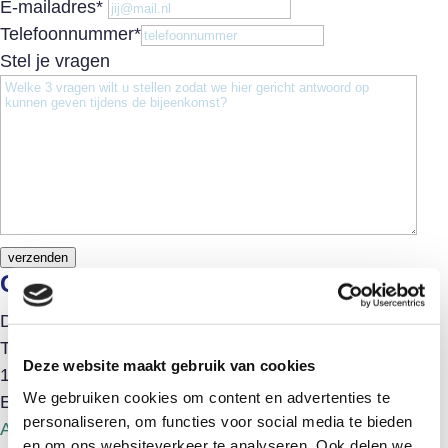
E-mailadres
*
Telefoonnummer
*
Stel je vragen
verzenden
Gegevens
Datum:
15-08-2024
Tijd:
Deze website maakt gebruik van cookies
10:00-11:30
We gebruiken cookies om content en advertenties te
Evenement Categorie:
Informatiebijeenkomsten
personaliseren, om functies voor social media te bieden
Algemeen
en om ons websiteverkeer te analyseren. Ook delen we