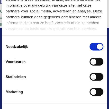
Locatie
informatie over uw gebruik van onze site met onze
Online
partners voor social media, adverteren en analyse. Deze
partners kunnen deze gegevens combineren met andere
«
Informatiebijeenkomst
informatie die u aan ze heeft verstrekt of die ze hebben
Informatiebijeenkomst
»
verzameld op basis van uw gebruik van hun services.
snel naar
Toestemmingsselectie
Noodzakelijk
wat is het?
Voorkeuren
hoe werkt het?
Statistieken
waarom?
kosten & baten
Marketing
aansluiten