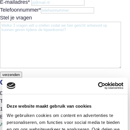
E-mailadres
*
Telefoonnummer
*
Stel je vragen
verzenden
Gegevens
Datum:
20-06-2024
Tijd:
Deze website maakt gebruik van cookies
11:00-12:30
We gebruiken cookies om content en advertenties te
Evenement Categorie:
Informatiebijeenkomsten
personaliseren, om functies voor social media te bieden
Algemeen
en om ons websiteverkeer te analyseren. Ook delen we