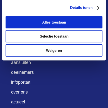
snel naar
Details tonen
Alles toestaan
wat is het?
hoe werkt het?
Selectie toestaan
waarom?
Weigeren
kosten & baten
aansluiten
deelnemers
infoportaal
over ons
actueel