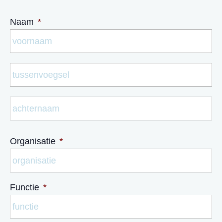
Naam
*
Vo
Tu
Ac
Organisatie
*
Functie
*