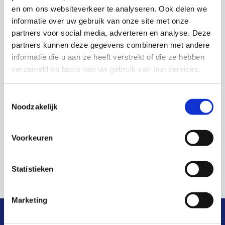
en om ons websiteverkeer te analyseren. Ook delen we
informatie over uw gebruik van onze site met onze
GEGEVENS
LOCATIE
partners voor social media, adverteren en analyse. Deze
partners kunnen deze gegevens combineren met andere
Datum:
Online
informatie die u aan ze heeft verstrekt of die ze hebben
26-09-2024
verzameld op basis van uw gebruik van hun services.
Tijd:
Toestemmingsselectie
10:00-11:30
Noodzakelijk
Evenement Categorie:
Informatiebijeenkomsten
Voorkeuren
Algemeen
Statistieken
Informatiebijeenkomst
Schuldinfo Jaarcongres 2024
Marketing