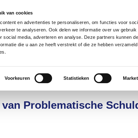
085 – 080 5801
info@s
ik van cookies
ontent en advertenties te personaliseren, om functies voor soci
aanmeld
erkeer te analyseren. Ook delen we informatie over uw gebruik
or social media, adverteren en analyse. Deze partners kunnen 
ormatie die u aan ze heeft verstrekt of die ze hebben verzameld
t?
Deelnemers
Over ons
es.
nt
Voorkeuren
Statistieken
Market
 van Problematische Schul