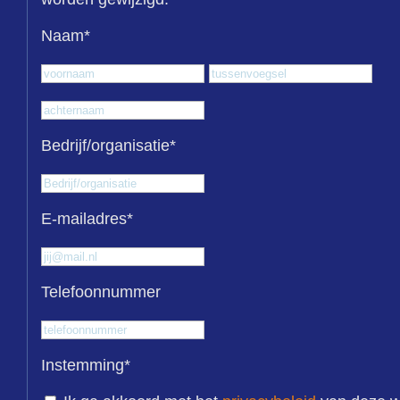
Naam
*
Voornaam
Tus
Achternaam
Bedrijf/organisatie
*
E-mailadres
*
Telefoonnummer
Instemming
*