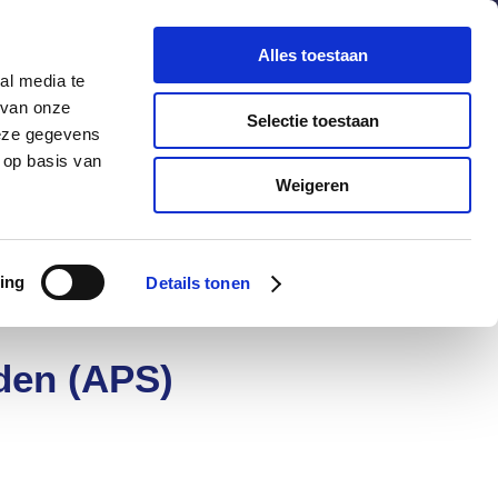
chuldenknooppunt.nl
Contact
Nieuwsbrief
Alles toestaan
al media te
helpdesk
en
webportaal
 van onze
Selectie toestaan
deze gegevens
 op basis van
Informatie
Actueel
Weigeren
ing
Details tonen
den (APS)