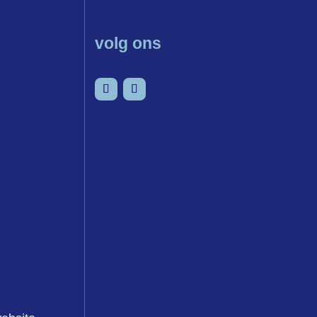
volg ons
senvoegsel
Volgen
Volgen