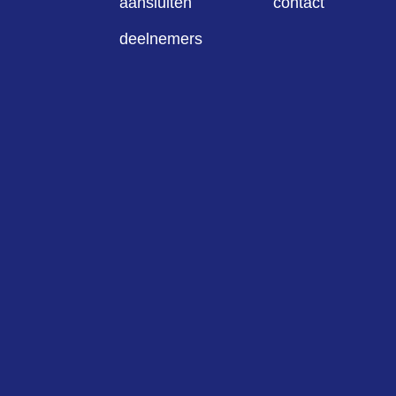
aansluiten
contact
deelnemers