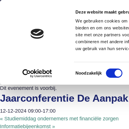
Deze website maakt gebru
We gebruiken cookies om c
bieden en om ons websitev
site met onze partners vo
combineren met andere inf
Wat is het?
Hoe werkt he
uw gebruik van hun servic
Agenda Schuldenknooppu
Toestemmingsselectie
Noodzakelijk
« Alle Evenementen
Dit evenement is voorbij.
Jaarconferentie De Aanpak
12-12-2024 09:00
-
17:00
«
Studiemiddag ondernemers met financiële zorgen
Informatiebijeenkomst
»