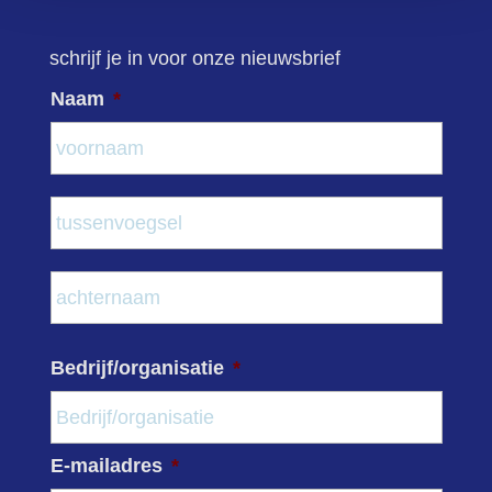
schrijf je in voor onze nieuwsbrief
Naam
*
Voor
Tuss
Acht
Bedrijf/organisatie
*
E-mailadres
*