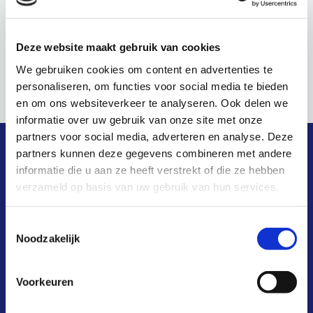
nt.nl/?
post_type=tribe_events&
p=212220&preview=true
Deze website maakt gebruik van cookies
We gebruiken cookies om content en advertenties te
Werkgroep Privacy en Security
Informatiebijeenkomst
personaliseren, om functies voor social media te bieden
en om ons websiteverkeer te analyseren. Ook delen we
informatie over uw gebruik van onze site met onze
partners voor social media, adverteren en analyse. Deze
partners kunnen deze gegevens combineren met andere
snel naar
informatie die u aan ze heeft verstrekt of die ze hebben
verzameld op basis van uw gebruik van hun services.
wat is het?
Toestemmingsselectie
Noodzakelijk
hoe werkt het?
waarom?
Voorkeuren
kosten & baten