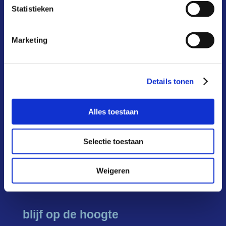
Statistieken
aansluiten
deelnemers
Marketing
infoportaal
over ons
Details tonen
actueel
Alles toestaan
FAQ
contact
Selectie toestaan
Weigeren
blijf op de hoogte