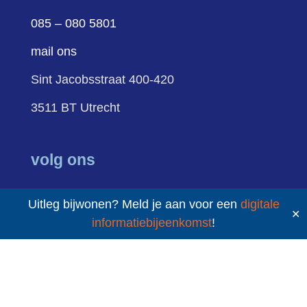
085 – 080 5801
mail ons
Sint Jacobsstraat 400-420
3511 BT Utrecht
volg ons
Uitleg bijwonen? Meld je aan voor een
digitale
✕
LinkedIn
YouTube
informatiebijeenkomst
!
sitemap
cookies
privacy
Schuldenknooppunt ©