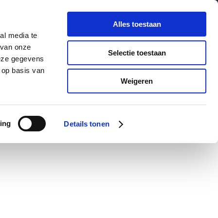
chuldenknooppunt.nl
Contact
Nieuwsbrief
Alles toestaan
al media te
helpdesk
en
webportaal
 van onze
Selectie toestaan
deze gegevens
 op basis van
Informatie
Actueel
Weigeren
ing
Details tonen