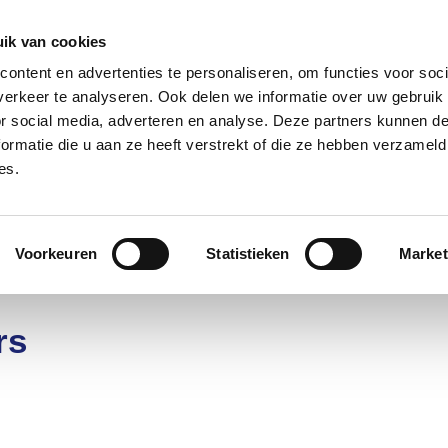
085 – 080 5801
info@s
ik van cookies
ontent en advertenties te personaliseren, om functies voor soci
aanmeld
erkeer te analyseren. Ook delen we informatie over uw gebruik
or social media, adverteren en analyse. Deze partners kunnen 
ormatie die u aan ze heeft verstrekt of die ze hebben verzameld
t?
Deelnemers
Over ons
es.
nt
Voorkeuren
Statistieken
Market
rs