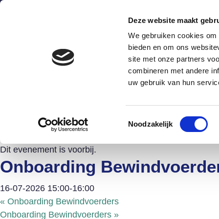
Deze website maakt gebru
We gebruiken cookies om c
bieden en om ons websitev
site met onze partners vo
combineren met andere inf
Wat is het?
Hoe werkt he
uw gebruik van hun servic
Agenda Schuldenknooppu
Toestemmingsselectie
Noodzakelijk
« Alle Evenementen
Dit evenement is voorbij.
Onboarding Bewindvoerde
16-07-2026 15:00
-
16:00
«
Onboarding Bewindvoerders
Onboarding Bewindvoerders
»