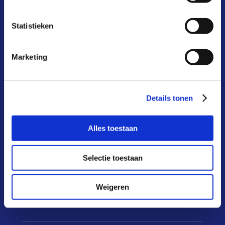
waarom?
Statistieken
kosten & baten
aansluiten
Marketing
deelnemers
infoportaal
Details tonen
over ons
Alles toestaan
actueel
FAQ
Selectie toestaan
contact
Weigeren