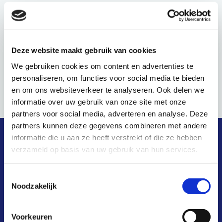
Evenement Categorie:
Kennismaking
bewindvoerders
Deze website maakt gebruik van cookies
NVVK: Verdiepingsuur Landelijke
We gebruiken cookies om content en advertenties te
personaliseren, om functies voor social media te bieden
Informatiebijeenkomst
Pauzeknop
en om ons websiteverkeer te analyseren. Ook delen we
informatie over uw gebruik van onze site met onze
partners voor social media, adverteren en analyse. Deze
partners kunnen deze gegevens combineren met andere
informatie die u aan ze heeft verstrekt of die ze hebben
snel naar
verzameld op basis van uw gebruik van hun services.
Toestemmingsselectie
Noodzakelijk
wat is het?
hoe werkt het?
Voorkeuren