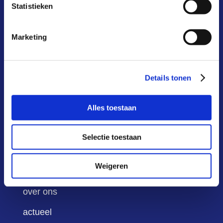
snel naar
Statistieken
Marketing
wat is het?
hoe werkt het?
Details tonen
waarom?
Alles toestaan
kosten & baten
aansluiten
Selectie toestaan
deelnemers
Weigeren
infoportaal
over ons
actueel