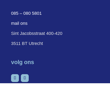
085 – 080 5801
mail ons
Sint Jacobsstraat 400-420
3511 BT Utrecht
volg ons
Volgen
Volgen
sitemap
cookies
privacy
Schuldenknooppunt ©