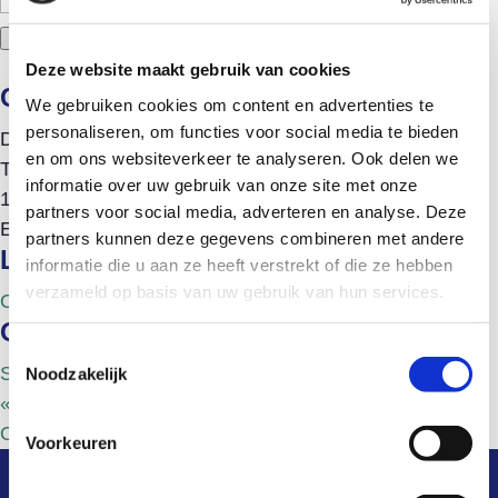
verzenden
Deze website maakt gebruik van cookies
Gegevens
We gebruiken cookies om content en advertenties te
personaliseren, om functies voor social media te bieden
Datum:
25-08-2026
en om ons websiteverkeer te analyseren. Ook delen we
Tijd:
informatie over uw gebruik van onze site met onze
15:00-16:00
partners voor social media, adverteren en analyse. Deze
Evenement Categorie:
Spreekuur
partners kunnen deze gegevens combineren met andere
Locatie
informatie die u aan ze heeft verstrekt of die ze hebben
verzameld op basis van uw gebruik van hun services.
Online
Organisator
Toestemmingsselectie
Schuldenknooppunt
Noodzakelijk
«
Informatiebijeenkomst
Onboarding Bewindvoerders
»
Voorkeuren