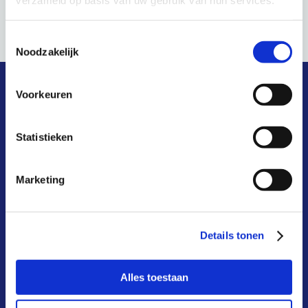
verzameld op basis van uw gebruik van hun services.
NVI webinar
Werkgroep Privacy en Security
Toestemmingsselectie
Noodzakelijk
Voorkeuren
snel naar
Statistieken
wat is het?
Marketing
hoe werkt het?
waarom?
Details tonen
kosten & baten
aansluiten
Alles toestaan
deelnemers