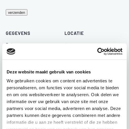
verzenden
GEGEVENS
LOCATIE
Datum:
Online
28-09-2023
Tijd:
14:00-15:30
Deze website maakt gebruik van cookies
Serie:
We gebruiken cookies om content en advertenties te
Stakeholdersoverleg
personaliseren, om functies voor social media te bieden
Evenement Categorie:
en om ons websiteverkeer te analyseren. Ook delen we
informatie over uw gebruik van onze site met onze
Stakeholdersoverleg
partners voor social media, adverteren en analyse. Deze
ORGANISATOR
partners kunnen deze gegevens combineren met andere
informatie die u aan ze heeft verstrekt of die ze hebben
Schuldenknooppunt