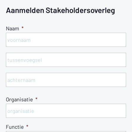
Aanmelden Stakeholdersoverleg
Naam
*
Vo
Tu
Ac
Organisatie
*
Functie
*