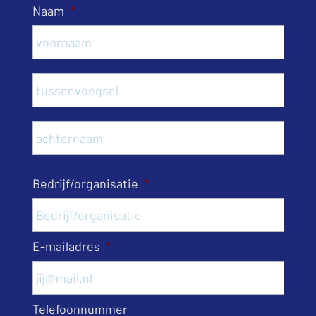
Naam
*
Voor
Tusse
Acht
Bedrijf/organisatie
*
E-mailadres
*
Telefoonnummer