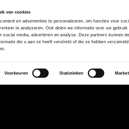
085 – 080 5801
info@s
ik van cookies
ontent en advertenties te personaliseren, om functies voor soci
aanmeld
erkeer te analyseren. Ook delen we informatie over uw gebruik
or social media, adverteren en analyse. Deze partners kunnen 
ormatie die u aan ze heeft verstrekt of die ze hebben verzameld
t?
Deelnemers
Over ons
es.
Voorkeuren
Statistieken
Market