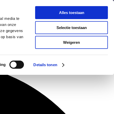
chuldenknooppunt.nl
Contact
Nieuwsbrief
Alles toestaan
al media te
helpdesk
en
webportaal
 van onze
Selectie toestaan
deze gegevens
 op basis van
Informatie
Actueel
Weigeren
ing
Details tonen