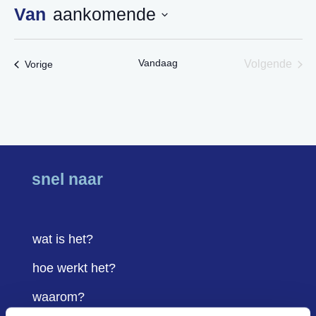
aankomende
Selecteer
een
Vandaag
Evenementen
Volgende
Vorige
datum.
Eveneme
snel naar
wat is het?
hoe werkt het?
waarom?