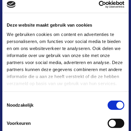
kosten & baten
aansluiten
Deze website maakt gebruik van cookies
deelnemers
We gebruiken cookies om content en advertenties te
infoportaal
personaliseren, om functies voor social media te bieden
en om ons websiteverkeer te analyseren. Ook delen we
over ons
informatie over uw gebruik van onze site met onze
partners voor social media, adverteren en analyse. Deze
actueel
partners kunnen deze gegevens combineren met andere
FAQ
informatie die u aan ze heeft verstrekt of die ze hebben
verzameld op basis van uw gebruik van hun services.
contact
Toestemmingsselectie
Noodzakelijk
Voorkeuren
blijf op de hoogte