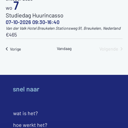
een
7
wo
datum.
Studiedag Huurincasso
07-10-2026 09:30
-
16:40
Van der Valk Hotel Breukelen
Stationsweg 91, Breukelen, Nederland
€465
Vandaag
Volgende
Evenementen
Vorige
Eveneme
snel naar
wat is het?
hoe werkt het?