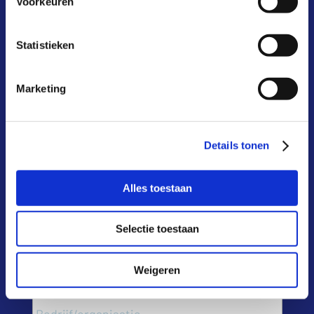
Voorkeuren
blijf op de hoogte
Statistieken
schrijf je in voor onze nieuwsbrief
Marketing
Naam
*
Voor
Details tonen
Tusse
Alles toestaan
Selectie toestaan
Acht
Weigeren
Bedrijf/organisatie
*