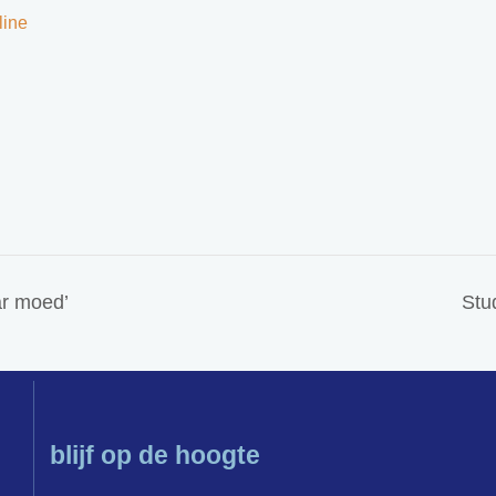
line
r moed’
Stu
blijf op de hoogte