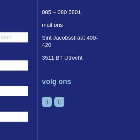
085 – 080 5801
mail ons
egsel
Achternaam
Sint Jacobsstraat 400-
420
3511 BT Utrecht
volg ons
LinkedIn
YouTube