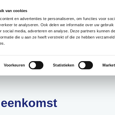
085 – 080 5801
info@s
ik van cookies
ontent en advertenties te personaliseren, om functies voor soci
aanmeld
erkeer te analyseren. Ook delen we informatie over uw gebruik
or social media, adverteren en analyse. Deze partners kunnen 
ormatie die u aan ze heeft verstrekt of die ze hebben verzameld
t?
Deelnemers
Over ons
es.
nknooppunt
Voorkeuren
Statistieken
Market
ijeenkomst