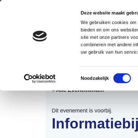
Deze website maakt gebru
We gebruiken cookies om c
bieden en om ons websitev
site met onze partners vo
combineren met andere inf
Wat is het?
Hoe werkt he
uw gebruik van hun servic
Agenda Schulde
Toestemmingsselectie
Noodzakelijk
« Alle Evenementen
Dit evenement is voorbij.
Informatieb