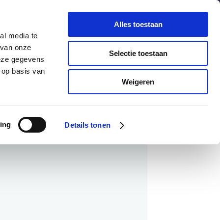
chuldenknooppunt.nl
Contact
Nieuwsbrief
Alles toestaan
al media te
helpdesk
en
webportaal
 van onze
Selectie toestaan
deze gegevens
 op basis van
Informatie
Actueel
Weigeren
ing
Details tonen