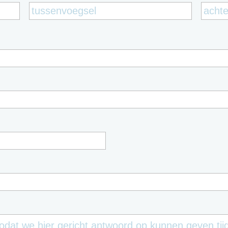
Voornaam
Tussenv