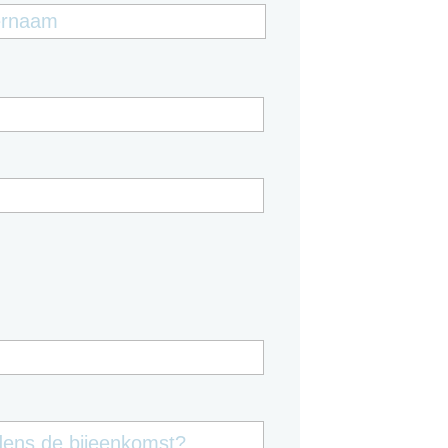
oegsel
Achternaam