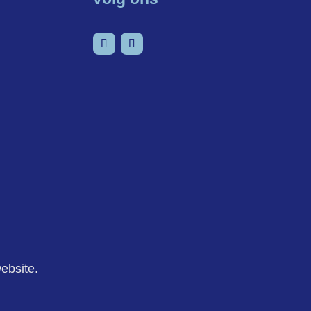
senvoegsel
LinkedIn
YouTube
ebsite.