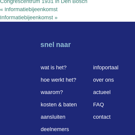
Congrescentrum 1931 in Den Bosch
«
Informatiebijeenkomst
Informatiebijeenkomst
»
snel naar
wat is het?
infoportaal
hoe werkt het?
over ons
waarom?
actueel
kosten & baten
FAQ
aansluiten
contact
deelnemers