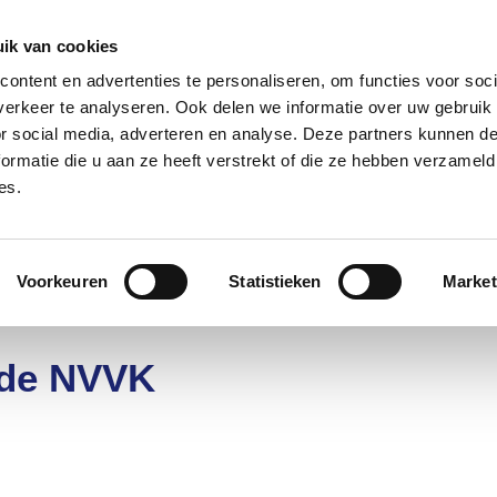
085 – 080 5801
info@s
ik van cookies
ontent en advertenties te personaliseren, om functies voor soci
aanmeld
erkeer te analyseren. Ook delen we informatie over uw gebruik
or social media, adverteren en analyse. Deze partners kunnen 
ormatie die u aan ze heeft verstrekt of die ze hebben verzameld
t?
Deelnemers
Over ons
es.
nt
Voorkeuren
Statistieken
Market
n de NVVK