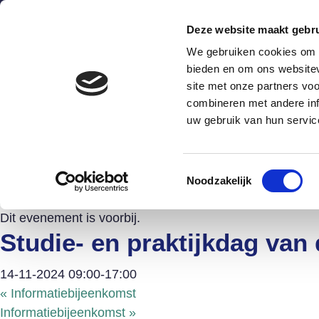
Deze website maakt gebru
We gebruiken cookies om c
bieden en om ons websitev
site met onze partners vo
combineren met andere inf
Wat is het?
Hoe werkt he
uw gebruik van hun servic
Agenda Schuldenknooppu
Toestemmingsselectie
Noodzakelijk
« Alle Evenementen
Dit evenement is voorbij.
Studie- en praktijkdag va
14-11-2024 09:00
-
17:00
«
Informatiebijeenkomst
Informatiebijeenkomst
»