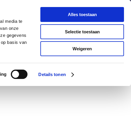
chuldenknooppunt.nl
Contact
Nieuwsbrief
Alles toestaan
al media te
helpdesk
en
webportaal
 van onze
Selectie toestaan
deze gegevens
 op basis van
Informatie
Actueel
Weigeren
ing
Details tonen