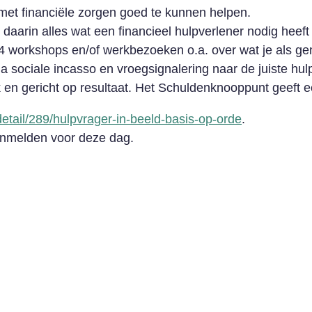
et financiële zorgen goed te kunnen helpen.
arin alles wat een financieel hulpverlener nodig heeft
 workshops en/of werkbezoeken o.a. over wat je als ge
ia sociale incasso en vroegsignalering naar de juiste h
k en gericht op resultaat. Het Schuldenknooppunt geeft
etail/289/hulpvrager-in-beeld-basis-op-orde
.
aanmelden voor deze dag.