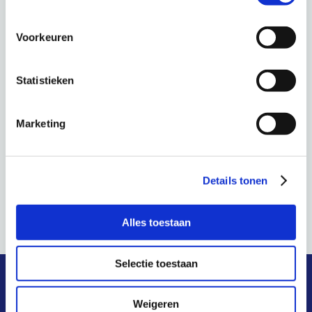
GEGEVENS
ORGANISATOR
Datum:
Schuldenknooppunt
Voorkeuren
12-05-2026
Tijd:
Statistieken
15:00-16:00
Evenement Categorie:
Marketing
Kennismaking
bewindvoerders
Details tonen
Informatiebijeenkomst NVVK: Landelijke
NVVK Congres
Pauzeknop
2026
Alles toestaan
Selectie toestaan
snel naar
Weigeren