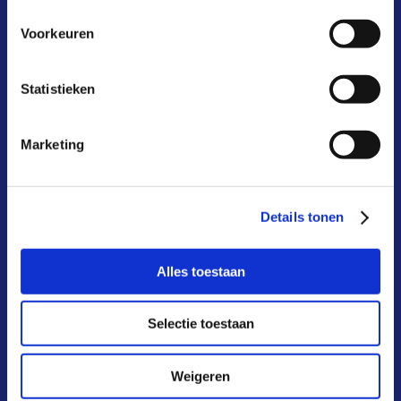
Voorkeuren
wat is het?
hoe werkt het?
Statistieken
waarom?
Marketing
kosten & baten
aansluiten
Details tonen
deelnemers
Alles toestaan
infoportaal
over ons
Selectie toestaan
actueel
Weigeren
FAQ