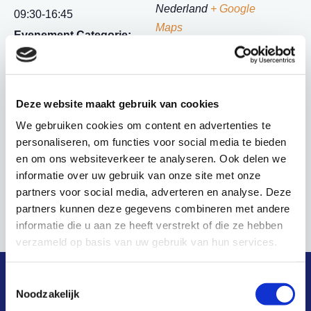
Nederland
+ Google
09:30-16:45
Maps
Evenement Categorie:
Algemene events
Site:
https://www.nvvk.nl/agen
Deze website maakt gebruik van cookies
da-detail/519/balanceer-
We gebruiken cookies om content en advertenties te
evenwicht-zoeken-in-
personaliseren, om functies voor social media te bieden
financiele-
en om ons websiteverkeer te analyseren. Ook delen we
hulpverlening/location
informatie over uw gebruik van onze site met onze
partners voor social media, adverteren en analyse. Deze
partners kunnen deze gegevens combineren met andere
Onboarding bewindvoerders
Informatiebijeenkomst
informatie die u aan ze heeft verstrekt of die ze hebben
verzameld op basis van uw gebruik van hun services.
Toestemmingsselectie
snel naar
Noodzakelijk