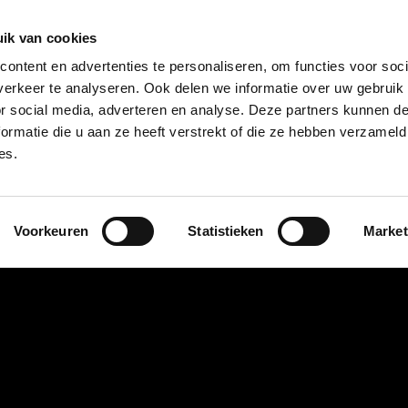
085 – 080 5801
info@s
ik van cookies
ontent en advertenties te personaliseren, om functies voor soci
aanmelde
erkeer te analyseren. Ook delen we informatie over uw gebruik
or social media, adverteren en analyse. Deze partners kunnen 
ormatie die u aan ze heeft verstrekt of die ze hebben verzameld
?
Deelnemers
Over ons
es.
Voorkeuren
Statistieken
Market