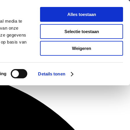
chuldenknooppunt.nl
Contact
Nieuwsbrief
Alles toestaan
al media te
helpdesk
n
webportaal
 van onze
Selectie toestaan
deze gegevens
 op basis van
Informatie
Actueel
Weigeren
ing
Details tonen