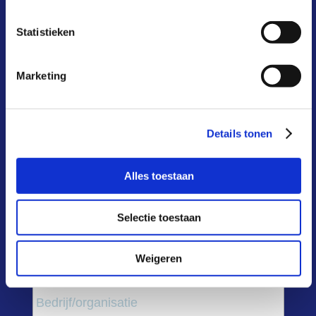
blijf op de hoogte
Statistieken
schrijf je in voor onze nieuwsbrief
Marketing
Naam
*
Voor
Details tonen
Tuss
Alles toestaan
Selectie toestaan
Acht
Weigeren
Bedrijf/organisatie
*