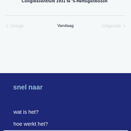
Congrescentrum 1931 te ‘s-Hertogenbosch
Vandaag
Vorige
Volgende
Evenementen
Eveneme
snel naar
wat is het?
hoe werkt het?