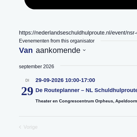
Website
https://nederlandseschuldhulproute.nl/event/nsr
Evenementen from this organisator
aankomende
Selecteer
september 2026
een
datum.
29-09-2026 10:00
-
17:00
DI
29
De Routeplanner – NL Schuldhulproute
Theater en Congrescentrum Orpheus, Apeldoor
Vorige
Evenementen