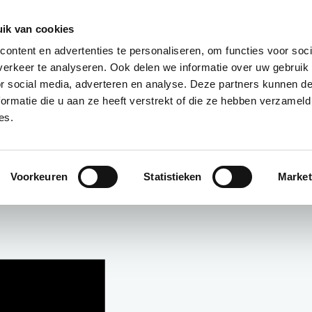
085 – 080 5801
info@s
ik van cookies
ontent en advertenties te personaliseren, om functies voor soci
aanmeld
erkeer te analyseren. Ook delen we informatie over uw gebruik
or social media, adverteren en analyse. Deze partners kunnen 
ormatie die u aan ze heeft verstrekt of die ze hebben verzameld
t?
Deelnemers
Over ons
es.
unt
Voorkeuren
Statistieken
Market