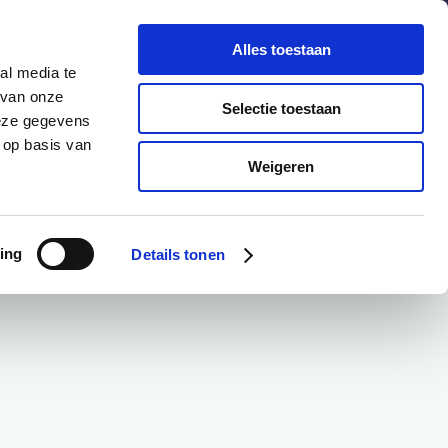
chuldenknooppunt.nl
Contact
Nieuwsbrief
Alles toestaan
al media te
helpdesk
en
webportaal
 van onze
Selectie toestaan
deze gegevens
 op basis van
Informatie
Actueel
Weigeren
ing
Details tonen