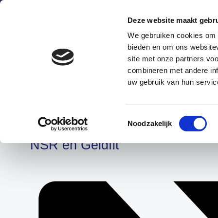
Deze website maakt gebru
We gebruiken cookies om c
bieden en om ons websitev
site met onze partners vo
combineren met andere inf
Wat is het?
Hoe werkt he
uw gebruik van hun servic
Agenda Schuldenknoopp
Toestemmingsselectie
Noodzakelijk
NSR en Geldfit